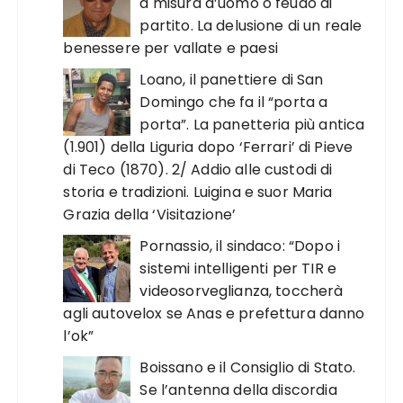
a misura d’uomo o feudo di
partito. La delusione di un reale
benessere per vallate e paesi
Loano, il panettiere di San
Domingo che fa il “porta a
porta”. La panetteria più antica
(1.901) della Liguria dopo ‘Ferrari’ di Pieve
di Teco (1870). 2/ Addio alle custodi di
storia e tradizioni. Luigina e suor Maria
Grazia della ‘Visitazione’
Pornassio, il sindaco: “Dopo i
sistemi intelligenti per TIR e
videosorveglianza, toccherà
agli autovelox se Anas e prefettura danno
l’ok”
Boissano e il Consiglio di Stato.
Se l’antenna della discordia