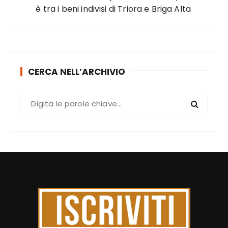
è tra i beni indivisi di Triora e Briga Alta
CERCA NELL’ARCHIVIO
C
e
r
c
a
: