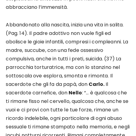
abbracciano l’immensità.
Abbandonato alla nascita, inizia una vita in salita.
(Pag. 14). Il padre adottivo non vuole figli ed
abolisce le gioie infantili, compresi i compleanni. La
madre, succube, con una fede ossessivo
compulsiva, anche in tutti i preti, suicida. (37) La
parrocchia torturatrice, ma con lo stanzino nel
sottoscala ove esplora, smonta e rimonta. Il
sacerdote che gli fa da papà, don
Carlo.
Il
sacerdote carnefice, don
Nello
: “… è qualcosa che
ti rimane fisso nel cervello, qualcosa che, anche se
vuoi e ci provi con tutte le tue forze, rimane un
ricordo indelebile, ogni particolare di ogni abuso
sessuale ti rimane stampato nella memoria, e negli
incubi notturni ricorrenti. Rimani completamente