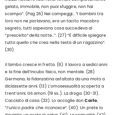
gelato, immobile, non puoi sfuggire, non hai
scampo”. (Pag 26) Nei campeggi… “i bambini tra
loro non ne parlavano, era un tacito macabro
segreto, tutti sapevano cosa succedeva al
“prescelto” della notte…”. (27) “È difficile spiegare
tutto quello che crea nella testa di un ragazzino”.
(30)
Il bimbo cresce in fretta. (6). Il lavoro a sedici anni
e la fine dell’incubo fisico, non mentale. (28)
Germana, la fidanzatina asfaltata da una moto a
diciassette anni. (13) L’omosessualità scoperta a
trent’anni. Gli amori. (19 ss..). La droga. (30-31).
Cacciato di casa. (33). Lo accoglie don
Carlo
,
“
l’unico padre che riconosce
”. (40). Un prete lo
devasta, un prete lo salva. (41). La comunità. (42)