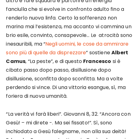
altro e fare squadra e partorire un’energia
fanciulla che si evolve in confronto adulto fino a
renderlo nuova linfa. Certo la sofferenza non
marina mai l’esistenza, ma accanto vi cammina un
brio esile, convinto, consapevole… Le atrocità sono
inesauribili, ma “
Negli uomini, le cose da ammirare
sono più di quelle da disprezzare
” sostiene
Albert
Camus
, “La peste”, e di questo
Francesco
si è
cibato passo dopo passo, disillusione dopo
disillusione, sconfitta dopo sconfitta. Ma a volte
perdendo si vince. Di una vittoria esangue, sì, ma
foriera di nuova umanità.
“La verità vi farà liberi”. Giovanni 8, 32. “Ancora con
Gesù! – mi direte -. Ma sei fissato!”. Sì, sono
inchiodato a Gesù falegname, non alla sua deità!