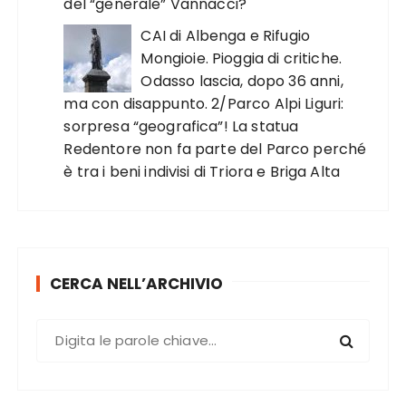
del “generale” Vannacci?
CAI di Albenga e Rifugio
Mongioie. Pioggia di critiche.
Odasso lascia, dopo 36 anni,
ma con disappunto. 2/Parco Alpi Liguri:
sorpresa “geografica”! La statua
Redentore non fa parte del Parco perché
è tra i beni indivisi di Triora e Briga Alta
CERCA NELL’ARCHIVIO
C
e
r
c