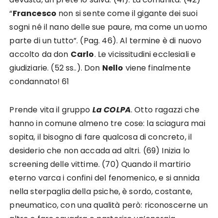
“
Francesco
non si sente come il gigante dei suoi
sogni né il nano delle sue paure, ma come un uomo
parte di un tutto”. (Pag. 46). Al termine è di nuovo
accolto da don
Carlo
. Le vicissitudini ecclesiali e
giudiziarie. (52 ss..). Don
Nello
viene finalmente
condannato! 61
Prende vita il gruppo
La COLPA
. Otto ragazzi che
hanno in comune almeno tre cose: la sciagura mai
sopita, il bisogno di fare qualcosa di concreto, il
desiderio che non accada ad altri. (69) Inizia lo
screening delle vittime. (70) Quando il martirio
eterno varca i confini del fenomenico, e si annida
nella sterpaglia della psiche, è sordo, costante,
pneumatico, con una qualità però: riconoscerne un