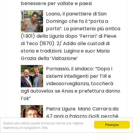
benessere per vallate e paesi
Loano, il panettiere di San
Domingo che fa il “porta a
porta”. La panetteria più antica
(1.901) della Liguria dopo ‘Ferrari’ di Pieve
di Teco (1870). 2/ Addio alle custodi di
storia e tradizioni. Luigina e suor Maria
Grazia della ‘Visitazione’
Pornassio, il sindaco: “Dopo i
sistemi intelligenti per TIR e
videosorveglianza, toccherà
agli autovelox se Anas e prefettura danno
l’ok”
Pietra Ligure. Mario Carrara da
47 anni a Palazzo Golli: perché
ho scelto di aderire al partito
Questo sito utilizza cookie tecnici per fornire una migliore
Proseguo
esperienza di navigazione.
Info.
del “generale” Vannacci?