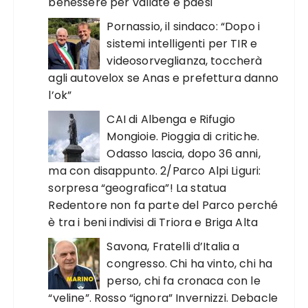
benessere per vallate e paesi
Pornassio, il sindaco: “Dopo i
sistemi intelligenti per TIR e
videosorveglianza, toccherà
agli autovelox se Anas e prefettura danno
l’ok”
CAI di Albenga e Rifugio
Mongioie. Pioggia di critiche.
Odasso lascia, dopo 36 anni,
ma con disappunto. 2/Parco Alpi Liguri:
sorpresa “geografica”! La statua
Redentore non fa parte del Parco perché
è tra i beni indivisi di Triora e Briga Alta
Savona, Fratelli d’Italia a
congresso. Chi ha vinto, chi ha
perso, chi fa cronaca con le
“veline”. Rosso “ignora” Invernizzi. Debacle