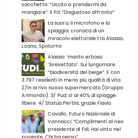
sacchetto: ”Uscito a prendermi da
mangiare“. Il Pd: ”Disgustoso affronto“
La suora, il microfono e la
spiaggia: cronaca di un
miracolo elettorale tra Alassio,
Loano, Spotorno
Alassio ‘manto erboso
‘brevettato’. Sul lungomare
“biodiversità del beige”. E con
3.797 residenti in meno più qualità di vita.
2/In arrivo nuovo supermercato (Gruppo
Arimondo). 3/ Pud: sì al 40% di spiagge
libere. 4/ Statua Pertini, grazie Flavio
Cavallo, Futuro Nazionale di
Vannacci: “Complimenti al neo
presidente di FdI. Hai vinto nel
ponente. Chi ha perso”