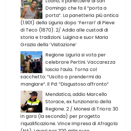
Loano, il panettiere di San
Domingo che fa il “porta a
porta”. La panetteria più antica
(1.901) della Liguria dopo ‘Ferrari’ di Pieve
di Teco (1870). 2/ Addio alle custodi di
storia e tradizioni. Luigina e suor Maria
Grazia della ‘Visitazione’
Regione Liguria si vota per
celebrare Pertini. Vaccarezza
lascia l’aula. Torna col
sacchetto: ”Uscito a prendermi da
mangiare“. Il Pd: ”Disgustoso affronto“
Mendatica, addio Marcello
Storace, ex funzionario della
Regione. 2 / Monesi di Triora: 30
in gara (la seconda) per progetto
riqualificazione. Vince impresa di Afragola
(NA). Lavori per 320 mila euro