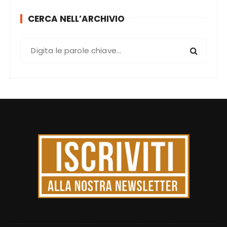
CERCA NELL’ARCHIVIO
C
e
r
c
a
: