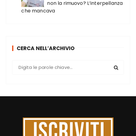
non la rimuovo? L’interpellanza
che mancava
CERCA NELL’ARCHIVIO
C
e
r
c
a
: