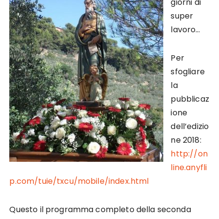
giorni di
super
lavoro…
Per
sfogliare
la
pubblicaz
ione
dell’edizio
ne 2018:
http://on
line.anyfli
p.com/tuie/txcu/mobile/index.html
Questo il programma completo della seconda