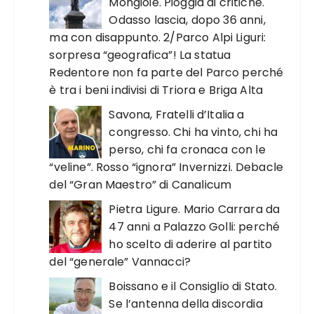
Mongioie. Pioggia di critiche.
Odasso lascia, dopo 36 anni,
ma con disappunto. 2/Parco Alpi Liguri:
sorpresa “geografica”! La statua
Redentore non fa parte del Parco perché
è tra i beni indivisi di Triora e Briga Alta
Savona, Fratelli d’Italia a
congresso. Chi ha vinto, chi ha
perso, chi fa cronaca con le
“veline”. Rosso “ignora” Invernizzi. Debacle
del “Gran Maestro” di Canalicum
Pietra Ligure. Mario Carrara da
47 anni a Palazzo Golli: perché
ho scelto di aderire al partito
del “generale” Vannacci?
Boissano e il Consiglio di Stato.
Se l’antenna della discordia