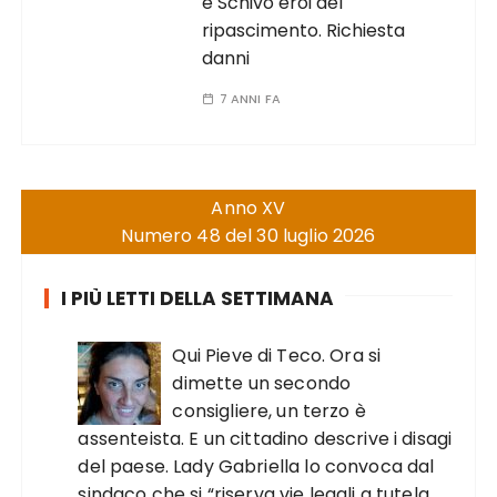
e Schivo eroi del
ripascimento. Richiesta
danni
7 ANNI FA
Anno XV
Numero 48 del 30 luglio 2026
I PIÙ LETTI DELLA SETTIMANA
Qui Pieve di Teco. Ora si
dimette un secondo
consigliere, un terzo è
assenteista. E un cittadino descrive i disagi
del paese. Lady Gabriella lo convoca dal
sindaco che si “riserva vie legali a tutela