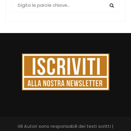
C
e
r
c
a
:
Gli Autori sono responsabili dei testi scritti |