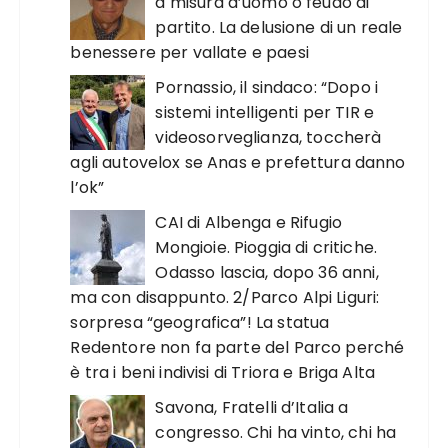
a misura d’uomo o feudo di
partito. La delusione di un reale
benessere per vallate e paesi
Pornassio, il sindaco: “Dopo i
sistemi intelligenti per TIR e
videosorveglianza, toccherà
agli autovelox se Anas e prefettura danno
l’ok”
CAI di Albenga e Rifugio
Mongioie. Pioggia di critiche.
Odasso lascia, dopo 36 anni,
ma con disappunto. 2/Parco Alpi Liguri:
sorpresa “geografica”! La statua
Redentore non fa parte del Parco perché
è tra i beni indivisi di Triora e Briga Alta
Savona, Fratelli d’Italia a
congresso. Chi ha vinto, chi ha