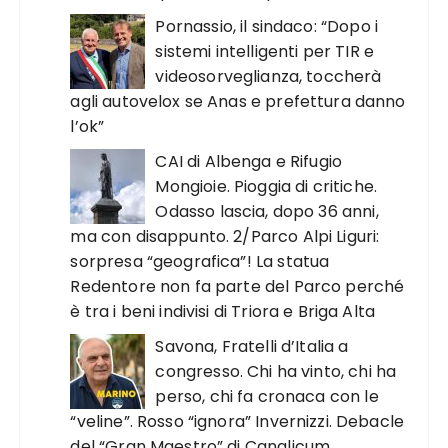
Pornassio, il sindaco: “Dopo i
sistemi intelligenti per TIR e
videosorveglianza, toccherà
agli autovelox se Anas e prefettura danno
l’ok”
CAI di Albenga e Rifugio
Mongioie. Pioggia di critiche.
Odasso lascia, dopo 36 anni,
ma con disappunto. 2/Parco Alpi Liguri:
sorpresa “geografica”! La statua
Redentore non fa parte del Parco perché
è tra i beni indivisi di Triora e Briga Alta
Savona, Fratelli d’Italia a
congresso. Chi ha vinto, chi ha
perso, chi fa cronaca con le
“veline”. Rosso “ignora” Invernizzi. Debacle
del “Gran Maestro” di Canalicum