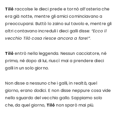
Tilò
raccolse le dieci prede e tornò all’osteria che
era già notte, mentre gli amici cominciavano a
preoccuparsi. Buttò lo zaino sul tavolo e, mentre gli
altri contavano increduli i dieci galli disse:
“Ecco il
vecchio Tilò cosa riesce ancora a fare!”
.
Tilò
entrò nella leggenda. Nessun cacciatore, né
prima, né dopo di lui, riuscì mai a prendere dieci
galli in un solo giorno.
Non disse a nessuno che i galli, in realtà, quel
giorno, erano dodici. E non disse neppure cosa vide
nello sguardo del vecchio gallo. Sappiamo solo
che, da quel giorno,
Tilò
non sparò mai più.