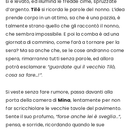
si è levato, ed illumina le fredde cime, spruzzate
d’argento.
Tilò
si ricorda le parole del nonno. L’idea
prende corpo in un attimo, sa che è una pazzia, è
talmente strano quello che gli raccontò il nonno,
che sembra impossibile. E poi la comba è ad una
giornata di cammino, come farà a tornare per la
sera? Ma sa anche che, se le cose andranno come
spera, rimarranno tutti senza parole, ed allora
potrà esclamare:
“guardate qui il vecchio Tilò,
cosa sa fare…!”
.
Si veste senza fare rumore, passa davanti alla
porta della camera di
Mina
, lentamente per non
far scricchiolare le vecchie tavole del pavimento.
Sente il suo profumo,
“forse anche lei è sveglia
…
“
,
pensa, e sorride, ricordando quando le sue