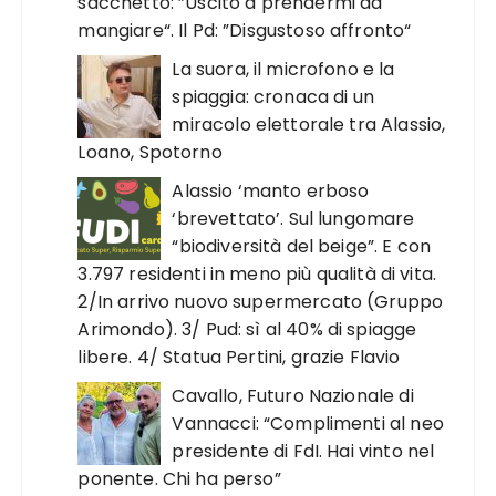
sacchetto: ”Uscito a prendermi da
mangiare“. Il Pd: ”Disgustoso affronto“
La suora, il microfono e la
spiaggia: cronaca di un
miracolo elettorale tra Alassio,
Loano, Spotorno
Alassio ‘manto erboso
‘brevettato’. Sul lungomare
“biodiversità del beige”. E con
3.797 residenti in meno più qualità di vita.
2/In arrivo nuovo supermercato (Gruppo
Arimondo). 3/ Pud: sì al 40% di spiagge
libere. 4/ Statua Pertini, grazie Flavio
Cavallo, Futuro Nazionale di
Vannacci: “Complimenti al neo
presidente di FdI. Hai vinto nel
ponente. Chi ha perso”