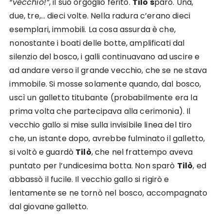
“vecchio!”
, il suo orgoglio ferito.
Tilò s
parò. Una,
due, tre,… dieci volte. Nella radura c’erano dieci
esemplari, immobili. La cosa assurda è che,
nonostante i boati delle botte, amplificati dal
silenzio del bosco, i galli continuavano ad uscire e
ad andare verso il grande vecchio, che se ne stava
immobile. Si mosse solamente quando, dal bosco,
uscì un galletto titubante (probabilmente era la
prima volta che partecipava alla cerimonia). Il
vecchio gallo si mise sulla invisibile linea del tiro
che, un istante dopo, avrebbe fulminato il galletto,
si voltò e guardò
Tilò
, che nel frattempo aveva
puntato per l’undicesima botta. Non sparò
Tilò
, ed
abbassò il fucile. Il vecchio gallo si rigirò e
lentamente se ne tornò nel bosco, accompagnato
dal giovane galletto.