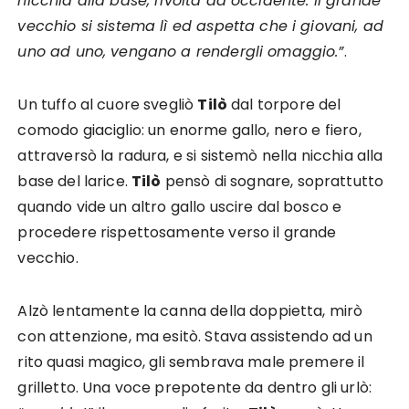
nicchia alla base, rivolta ad occidente. Il grande
vecchio si sistema lì ed aspetta che i giovani, ad
uno ad uno, vengano a rendergli omaggio.”
.
Un tuffo al cuore svegliò
Tilò
dal torpore del
comodo giaciglio: un enorme gallo, nero e fiero,
attraversò la radura, e si sistemò nella nicchia alla
base del larice.
Tilò
pensò di sognare, soprattutto
quando vide un altro gallo uscire dal bosco e
procedere rispettosamente verso il grande
vecchio.
Alzò lentamente la canna della doppietta, mirò
con attenzione, ma esitò. Stava assistendo ad un
rito quasi magico, gli sembrava male premere il
grilletto. Una voce prepotente da dentro gli urlò: