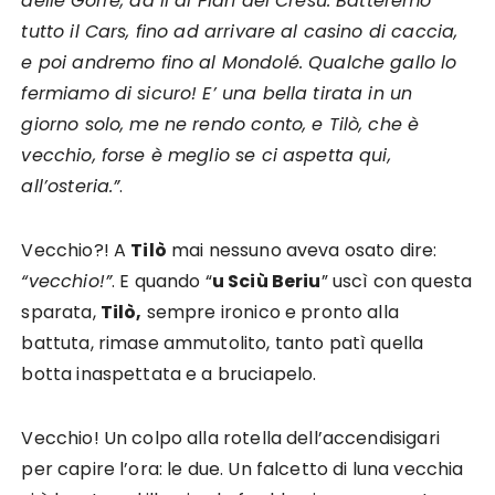
delle Gorre, da lì al Pian del Crésu. Batteremo
tutto il Cars, fino ad arrivare al casino di caccia,
e poi andremo fino al Mondolé. Qualche gallo lo
fermiamo di sicuro! E’ una bella tirata in un
giorno solo, me ne rendo conto, e Tilò, che è
vecchio, forse è meglio se ci aspetta qui,
all’osteria.”
.
Vecchio?! A
Tilò
mai nessuno aveva osato dire:
“vecchio!”
. E quando “
u Sciù Beriu
” uscì con questa
sparata,
Tilò,
sempre ironico e pronto alla
battuta, rimase ammutolito, tanto patì quella
botta inaspettata e a bruciapelo.
Vecchio! Un colpo alla rotella dell’accendisigari
per capire l’ora: le due. Un falcetto di luna vecchia