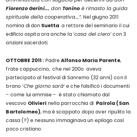
Fiorenzo Gerini..
., don
Tonino
è rimasto la guida
spirituale della cooperativa….”.
Nel giugno 2011
nomina di don
Suetta
a rettore del seminario il cui
edificio ospita ora anche la ‘
casa del clero’
con 3
anziani sacerdoti.
OTTOBRE 2011 :
Padre
Alfonso Maria Parente
,
frate cappuccino, che nel 200o aveva
partecipato al festival di Sanremo (32 anni) con il
brano
‘Che giorno sarà
‘ e che falsificò i documenti
– come lui ammise – è stato chiamato dal
vescovo
Olivieri
nella parrocchia di
Pairola (San
Bartolomeo)
, ma è scappato dopo aver ripulito la
cassa (?) e nessuno immaginava un epilogo così
poco cristiano.