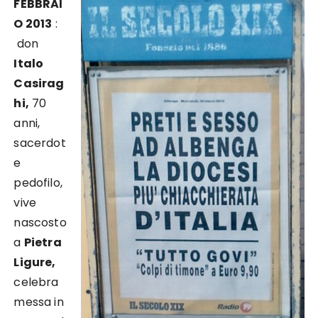
FEBBRAI
O 2013
:
don
Italo
Casirag
hi,
70
anni,
sacerdot
e
pedofilo,
vive
nascosto
a
Pietra
Ligure,
celebra
messa in