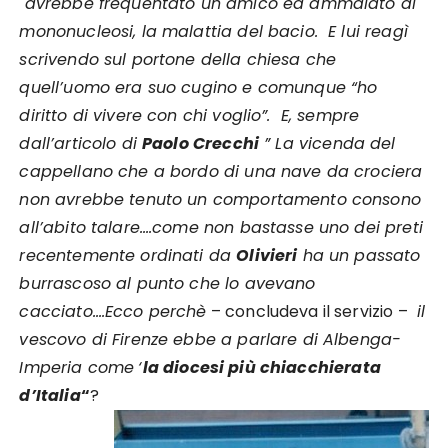
avrebbe frequentato un amico ed ammalato di
mononucleosi, la malattia del bacio. E lui reagì
scrivendo sul portone della chiesa che
quell’uomo era suo cugino e comunque “ho
diritto di vivere con chi voglio”. E, sempre
dall’articolo di
Paolo Crecchi
” La vicenda del
cappellano che a bordo di una nave da crociera
non avrebbe tenuto un comportamento consono
all’abito talare….come non bastasse uno dei preti
recentemente ordinati da
Olivieri
ha un passato
burrascoso al punto che lo avevano
cacciato….Ecco perchè
– concludeva il servizio –
il
vescovo di Firenze ebbe a parlare di Albenga-
Imperia come
‘
la diocesi più chiacchierata
d’Italia
“
?