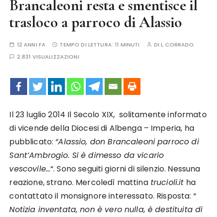
Brancaleoni resta e smentisce il
trasloco a parroco di Alassio
12 ANNI FA
TEMPO DI LETTURA:
11 MINUTI
DI
L.CORRADO
2.831 VISUALIZZAZIONI
Il 23 luglio 2014 Il Secolo XIX, solitamente informato
di vicende della Diocesi di Albenga – Imperia, ha
pubblicato:
“Alassio, don Brancaleoni parroco di
Sant’Ambrogio. Si è dimesso da vicario
vescovile…
“. Sono seguiti giorni di silenzio. Nessuna
reazione, strano. Mercoledì mattina
trucioli.it
ha
contattato il monsignore interessato. Risposta: “
Notizia inventata, non è vero nulla, è destituita di