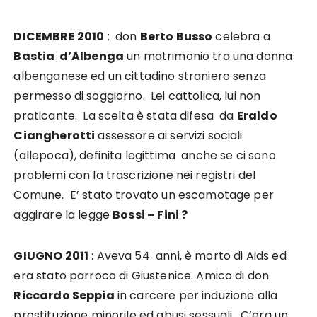
DICEMBRE 2010
: don
Berto Busso
celebra a
Bastia d’Albenga
un matrimonio tra una donna
albenganese ed un cittadino straniero senza
permesso di soggiorno. Lei cattolica, lui non
praticante. La scelta è stata difesa da
Eraldo
Ciangherotti
assessore ai servizi sociali
(allepoca), definita legittima anche se ci sono
problemi con la trascrizione nei registri del
Comune. E’ stato trovato un escamotage per
aggirare la legge
Bossi – Fini ?
GIUGNO 2011
: Aveva 54 anni, è morto di Aids ed
era stato parroco di Giustenice. Amico di don
Riccardo Seppia
in carcere per induzione alla
prostituzione minorile ed abusi sessuali. C’era un