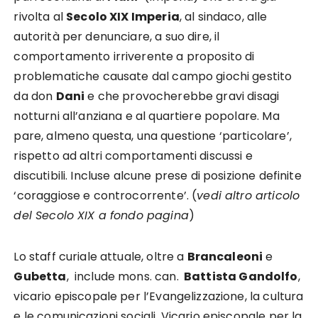
rivolta al
Secolo XIX Imperia
, al sindaco, alle
autorità per denunciare, a suo dire, il
comportamento irriverente a proposito di
problematiche causate dal campo giochi gestito
da don
Dani
e che provocherebbe gravi disagi
notturni all’anziana e al quartiere popolare. Ma
pare, almeno questa, una questione ‘particolare’,
rispetto ad altri comportamenti discussi e
discutibili. Incluse alcune prese di posizione definite
‘coraggiose e controcorrente’. (
vedi altro articolo
del Secolo XIX a fondo pagina
)
Lo staff curiale attuale, oltre a
Brancaleoni
e
Gubetta
, include mons. can.
Battista Gandolfo
,
vicario episcopale per l’Evangelizzazione, la cultura
e le comunicazioni sociali. Vicario episcopale per la