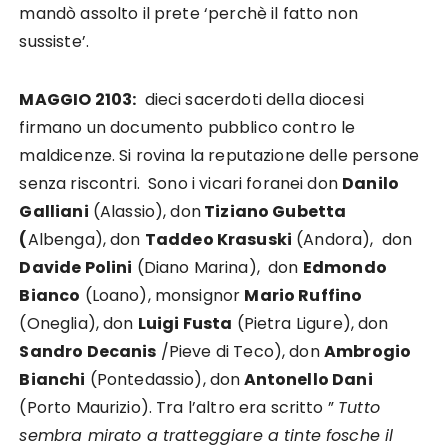
mandò assolto il prete ‘perchè il fatto non
sussiste’.
MAGGIO 2103:
dieci sacerdoti della diocesi
firmano un documento pubblico contro le
maldicenze. Si rovina la reputazione delle persone
senza riscontri. Sono i vicari foranei don
Danilo
Galliani
(Alassio), don
Tiziano Gubetta
(
Albenga), don
Taddeo Krasuski
(Andora), don
Davide Polini
(Diano Marina), don
Edmondo
Bianco
(Loano), monsignor
Mario Ruffino
(Oneglia), don
Luigi Fusta
(Pietra Ligure), don
Sandro Decanis
/Pieve di Teco), don
Ambrogio
Bianchi
(Pontedassio), don
Antonello Dani
(Porto Maurizio). Tra l’altro era scritto ”
Tutto
sembra mirato a tratteggiare a tinte fosche il