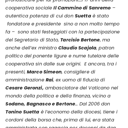
cooperativa sociale
Il Cammino di Sanremo
–
autentica potenza di cui don
Suetta
è stato
fondatore e presidente sino a non molto tempo
fa – sono stati festeggiati con la partecipazione
del Segretario di Stato,
Tarcisio Bertone
, ma
anche dell’ex ministro
Claudio Scajola
, patron
politico del ponente ligure e nume tutelare delle
cooperativa sin dalle sue origini. E ancora, tra i
presenti,
Marco Simeon
, consigliere di
amministrazione
Rai
, ex uomo di fiducia di
Cesare Geronzi,
ambasciatore del Vaticano nel
mondo della politica e della finanza, vicino a
Sodano, Bagnasco e Bertone
… Dal 2006 don
Tonino Suetta
è l’economo della diocesi, tiene i
cordoni della borsa che, prima di lui, era stata
amministrata con sagacia per decenni da don