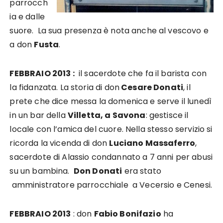
parrocch
ia e dalle
suore. La sua presenza è nota anche al vescovo e
a don
Fusta
.
FEBBRAIO 2013 :
il sacerdote che fa il barista con
la fidanzata. La storia di don
Cesare Donati
, il
prete che dice messa la domenica e serve il lunedì
in un bar della
Villetta, a Savona
: gestisce il
locale con l’amica del cuore. Nella stesso servizio si
ricorda la vicenda di don
Luciano Massaferro
,
sacerdote di Alassio condannato a 7 anni per abusi
su un bambina.
Don Donati
era stato
amministratore parrocchiale a Vecersio e Cenesi.
FEBBRAIO 2013
: don
Fabio Bonifazio
ha