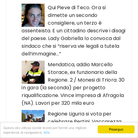
Qui Pieve di Teco. Ora si
dimette un secondo
consigliere, un terzo è
assenteista. E un cittadino descrive i disagi
del paese. Lady Gabriella lo convoca dal
sindaco che si “riserva vie legali a tutela
dell’immagine…”
Mendatica, addio Marcello
Storace, ex funzionario della
Regione. 2 / Monesi di Triora: 30
in gara (la seconda) per progetto
riqualificazione. Vince impresa di Afragola
(NA). Lavori per 320 mila euro
Regione Liguria si vota per
celebrare Pertini. Vaccarezza
Questo sito utilizza cookie tecnici per fornire una migliore
lascia l’aula. Torna col
Proseguo
esperienza di navigazione.
Info.
sacchetto: ”Uscito a prendermi da