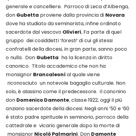
generale e cancelliere. Parroco di Leca d’Albenga,
don
Gubetta
proviene dalla provincia di
Novara
dove ha studiato da seminarista, infine ordinato
sacerdote dal vescovo
Olivieri.
Fa parte di quel
gruppo dei cosiddetti ‘
foresti
‘ di cui gli stessi
confratelli della diocesi, in gran parte, sanno poco
o nulla. Don
Gubetta
ha la licenza in diritto
canonico. Titolo accademico che non ha
monsignor
Brancaleoni
al quale viene
riconosciuto un notevole bagaglio culturale. Non
solo, è alassino come il predecessore. Il canonino
don
Domenico Damonte
, classe 1922, oggi il più
anziano sacerdote della diocesi. Negli anni ’50 e ’60
è stato padre spirituale in seminario, parroco della
cattedrale e vicario generale dopo la morte di
monsignor
Nicolò Palmarini
. Don
Damonte