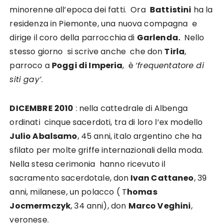
minorenne all’epoca dei fatti. Ora
Battistini
ha la
residenza in Piemonte, una nuova compagna e
dirige il coro della parrocchia di
Garlenda.
Nello
stesso giorno si scrive anche che don
Tirla
,
parroco a
Poggi di Imperia
, è
‘frequentatore di
siti gay’
.
DICEMBRE 2010
: nella cattedrale di Albenga
ordinati cinque sacerdoti, tra di loro l’ex modello
Julio Abalsamo
, 45 anni, italo argentino che ha
sfilato per molte griffe internazionali della moda.
Nella stesa cerimonia hanno ricevuto il
sacramento sacerdotale, don
Ivan Cattaneo
, 39
anni, milanese, un polacco ( T
homas
Jocmermczyk
, 34 anni), don
Marco Veghini
,
veronese.