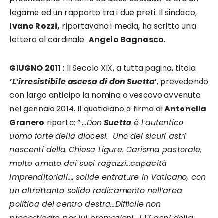
legame ed un rapporto tra i due preti. Il sindaco,
Ivano Rozzi,
riportavano i media, ha scritto una
lettera al cardinale
Angelo Bagnasco.
GIUGNO 2011 :
Il Secolo XIX, a tutta pagina, titola
‘L’irresistibile ascesa di don Suetta
‘, prevedendo
con largo anticipo la nomina a vescovo avvenuta
nel gennaio 2014. Il quotidiano a firma di
Antonella
Granero
riporta: “…
.Don
Suetta
è l’autentico
uomo forte della diocesi. Uno dei sicuri astri
nascenti della Chiesa Ligure. Carisma pastorale,
molto amato dai suoi ragazzi…capacità
imprenditoriali…, solide entrature in Vaticano, con
un altrettanto solido radicamento nell’area
politica del centro destra…Difficile non
pronosticare per lui promozioni….I 17 anni della