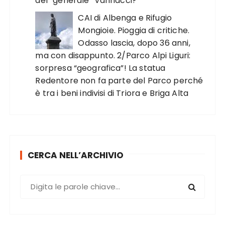
del “generale” Vannacci?
CAI di Albenga e Rifugio
Mongioie. Pioggia di critiche.
Odasso lascia, dopo 36 anni,
ma con disappunto. 2/Parco Alpi Liguri:
sorpresa “geografica”! La statua
Redentore non fa parte del Parco perché
è tra i beni indivisi di Triora e Briga Alta
CERCA NELL’ARCHIVIO
C
e
r
c