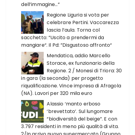
dell’immagine…”
Regione Liguria si vota per
celebrare Pertini. Vaccarezza
lascia l’aula. Torna col
sacchetto: ”Uscito a prendermi da
mangiare“. Il Pd: ”Disgustoso affronto“
Mendatica, addio Marcello
Storace, ex funzionario della
Regione. 2 / Monesi di Triora: 30
in gara (la seconda) per progetto
riqualificazione. Vince impresa di Afragola
(NA). Lavori per 320 mila euro
Alassio ‘manto erboso
‘brevettato’. Sul lungomare
“biodiversità del beige”. E con
3.797 residenti in meno più qualità di vita.
2/In arrivo nuovo supermercato (Gruppo