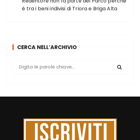
Redentore non fa parte del Parco perché
è tra i beni indivisi di Triora e Briga Alta
CERCA NELL’ARCHIVIO
C
e
r
c
a
: