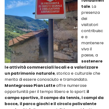
fondamen
tale
. La
presenza
dei
visitatori
contribuisc
e a
mantenere
vivo il
paese, a
sostenere
le attività commerciali locali e a valorizzare
un patrimonio naturale
, storico e culturale che
merita di essere conosciuto e tramandato.
Montegrosso Pian Latte
offre numerose
opportunità per il tempo libero e lo sport:
il
campo sportivo, il campo da tennis, i campi da
bocce, il parco giochi e il circolo polivalente