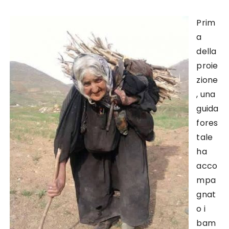
Prim
a
della
proie
zione
, una
guida
fores
tale
ha
acco
mpa
gnat
o i
bam