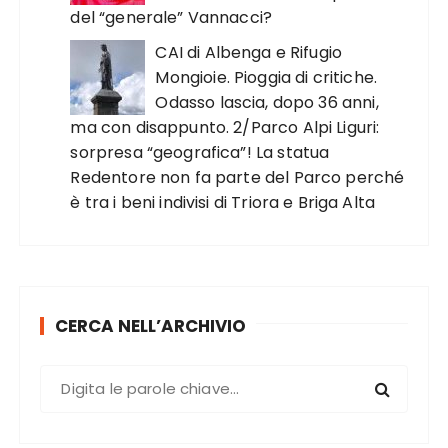
del “generale” Vannacci?
CAI di Albenga e Rifugio
Mongioie. Pioggia di critiche.
Odasso lascia, dopo 36 anni,
ma con disappunto. 2/Parco Alpi Liguri:
sorpresa “geografica”! La statua
Redentore non fa parte del Parco perché
è tra i beni indivisi di Triora e Briga Alta
CERCA NELL’ARCHIVIO
C
e
r