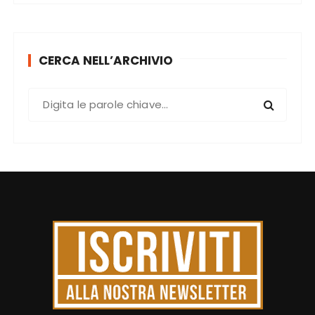
CERCA NELL’ARCHIVIO
C
e
r
c
a
: