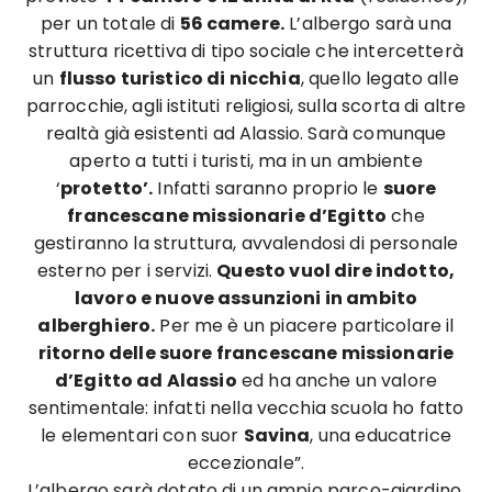
per un totale di
56 camere.
L’albergo sarà una
struttura ricettiva di tipo sociale che intercetterà
un
flusso turistico di nicchia
, quello legato alle
parrocchie, agli istituti religiosi, sulla scorta di altre
realtà già esistenti ad Alassio. Sarà comunque
aperto a tutti i turisti, ma in un ambiente
‘
protetto’.
Infatti saranno proprio le
suore
francescane missionarie d’Egitto
che
gestiranno la struttura, avvalendosi di personale
esterno per i servizi.
Questo vuol dire indotto,
lavoro e nuove assunzioni in ambito
alberghiero.
Per me è un piacere particolare il
ritorno delle suore francescane missionarie
d’Egitto ad Alassio
ed ha anche un valore
sentimentale: infatti nella vecchia scuola ho fatto
le elementari con suor
Savina
, una educatrice
eccezionale”.
L’albergo sarà dotato di un ampio parco-giardino,