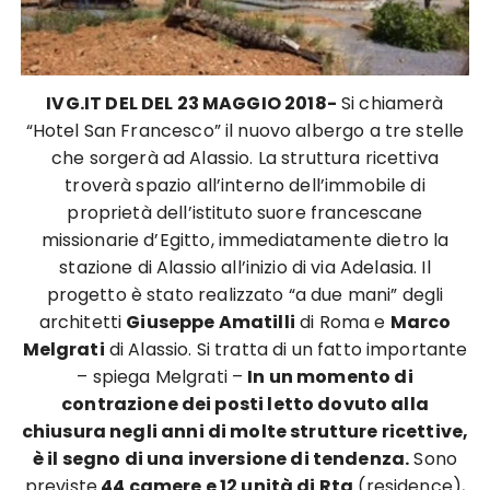
IVG.IT DEL DEL 23 MAGGIO 2018-
Si chiamerà
“Hotel San Francesco” il nuovo albergo a tre stelle
che sorgerà ad Alassio. La struttura ricettiva
troverà spazio all’interno dell’immobile di
proprietà dell’istituto suore francescane
missionarie d’Egitto, immediatamente dietro la
stazione di Alassio all’inizio di via Adelasia. Il
progetto è stato realizzato “a due mani” degli
architetti
Giuseppe Amatilli
di Roma e
Marco
Melgrati
di Alassio. Si tratta di un fatto importante
– spiega Melgrati –
In un momento di
contrazione dei posti letto dovuto alla
chiusura negli anni di molte strutture ricettive,
è il segno di una inversione di tendenza.
Sono
previste
44 camere e 12 unità di Rta
(residence),