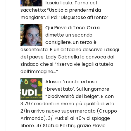
lascia l’aula. Torna col
sacchetto: ”Uscito a prendermi da
mangiare“. Il Pd: ”Disgustoso affronto“
Qui Pieve di Teco. Ora si
dimette un secondo
consigliere, un terzo è
assenteista. E un cittadino descrive i disagi
del paese. Lady Gabriella lo convoca dal
sindaco che si “riserva vie legali a tutela
dell’immagine…”
Alassio ‘manto erboso
‘brevettato’. Sul lungomare
“biodiversità del beige”. E con
3.797 residenti in meno più qualità di vita.
2/In arrivo nuovo supermercato (Gruppo
Arimondo). 3/ Pud: sì al 40% di spiagge
libere. 4/ Statua Pertini, grazie Flavio