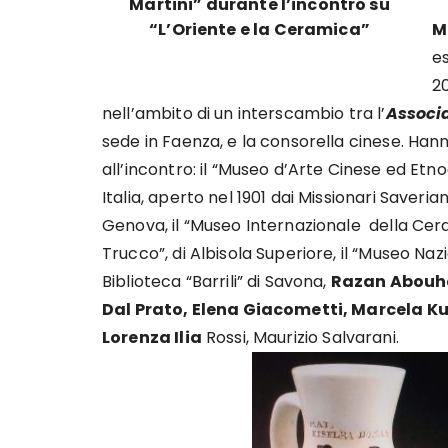
Martini” durante l’incontro su
“L’Oriente e la Ceramica”
M
es
20
nell’ambito di un interscambio tra l’
Associa
sede in Faenza, e la consorella cinese. Han
all’incontro: il “Museo d’Arte Cinese ed Etn
Italia, aperto nel 1901 dai Missionari Saveri
Genova, il “Museo Internazionale della Cer
Trucco”, di Albisola Superiore, il “Museo Naz
Biblioteca “Barrili” di Savona,
Razan Abouha
Dal Prato, Elena Giacometti, Marcela Ku
Lorenza Ilia
Rossi, Maurizio Salvarani.