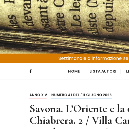
S
a
l
t
a
a
l
Liguria e Basso Piemonte
Trucioli
c
Settimanale d’informazione sen
o
n
HOME
LISTA AUTORI
L
t
e
n
ANNO XIV
NUMERO 41 DELL'11 GIUGNO 2026
u
t
Savona. L’Oriente e la
o
Chiabrera. 2 / Villa Ca