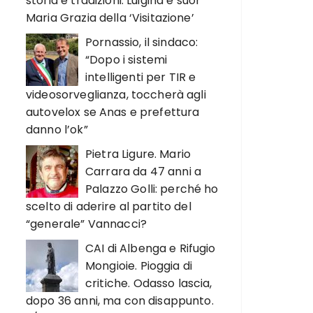
storia e tradizioni. Luigina e suor
Maria Grazia della ‘Visitazione’
Pornassio, il sindaco:
“Dopo i sistemi
intelligenti per TIR e
videosorveglianza, toccherà agli
autovelox se Anas e prefettura
danno l’ok”
Pietra Ligure. Mario
Carrara da 47 anni a
Palazzo Golli: perché ho
scelto di aderire al partito del
“generale” Vannacci?
CAI di Albenga e Rifugio
Mongioie. Pioggia di
critiche. Odasso lascia,
dopo 36 anni, ma con disappunto.