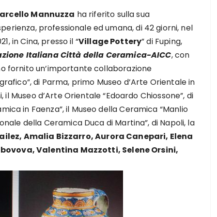
arcello Mannuzza
ha riferito sulla sua
perienza, professionale ed umana, di 42 giorni, nel
21, in Cina, presso il “
Village Pottery
” di Fuping,
zione Italiana Città della Ceramica-AICC
, con
no fornito un’importante collaborazione
ografico”, di Parma, primo Museo d’Arte Orientale in
ani, il Museo d’Arte Orientale “Edoardo Chiossone”, di
amica in Faenza”, il Museo della Ceramica “Manlio
ionale della Ceramica Duca di Martina”, di Napoli, la
ilez, Amalia Bizzarro, Aurora Canepari, Elena
bovova, Valentina Mazzotti, Selene Orsini,