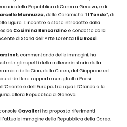
norario della Repubblica di Corea a Genova, e di
arcello Mannuzza
, delle Ceramiche “
Il Tondo
”, di
lle Ligure. L’incontro é stato introdotto dalla
reside
Cosimina Bencardino
e condotto dalla
ocente di Storia dell’Arte Lorenza
Ilia Rossi
.
arzinot
, commentando delle immagini, ha
lustrato gli aspetti della millenaria storia della
eramica della Cina, della Corea, del Giappone ed
isodi del loro rapporto con gli altri Paesi
ll’Oriente e dell’Europa, tra i quali l’Olanda e la
guria, allora Repubblica di Genova.
 console
Cavalleri
ha proposto riferimenti
ull’attuale immagine della Repubblica della Corea.