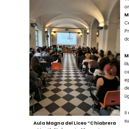
o
M
Ce
P
d
M
il
c
ep
de
Li
Il
s
Aula Magna del Liceo “Chiabrera