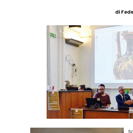
di Fed
So