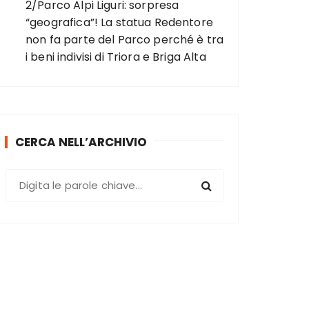
2/Parco Alpi Liguri: sorpresa
“geografica”! La statua Redentore
non fa parte del Parco perché è tra
i beni indivisi di Triora e Briga Alta
CERCA NELL’ARCHIVIO
C
e
r
c
a
: