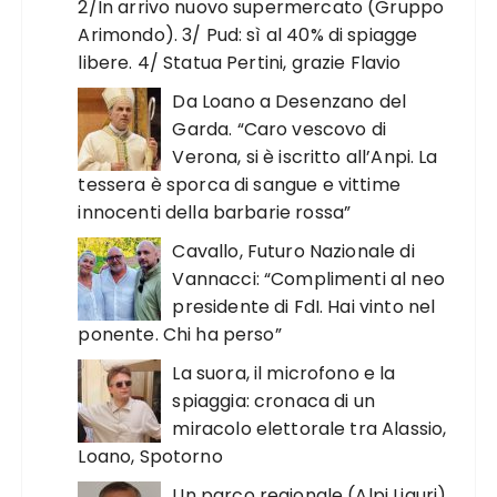
2/In arrivo nuovo supermercato (Gruppo
Arimondo). 3/ Pud: sì al 40% di spiagge
libere. 4/ Statua Pertini, grazie Flavio
Da Loano a Desenzano del
Garda. “Caro vescovo di
Verona, si è iscritto all’Anpi. La
tessera è sporca di sangue e vittime
innocenti della barbarie rossa”
Cavallo, Futuro Nazionale di
Vannacci: “Complimenti al neo
presidente di FdI. Hai vinto nel
ponente. Chi ha perso”
La suora, il microfono e la
spiaggia: cronaca di un
miracolo elettorale tra Alassio,
Loano, Spotorno
Un parco regionale (Alpi Liguri)