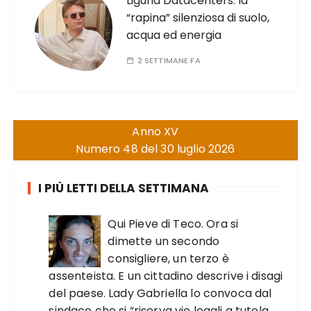
Liguria Datacenters: la
“rapina” silenziosa di suolo,
acqua ed energia
2 SETTIMANE FA
Anno XV
Numero 48 del 30 luglio 2026
I PIÙ LETTI DELLA SETTIMANA
Qui Pieve di Teco. Ora si
dimette un secondo
consigliere, un terzo è
assenteista. E un cittadino descrive i disagi
del paese. Lady Gabriella lo convoca dal
sindaco che si “riserva vie legali a tutela