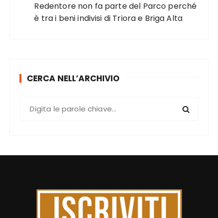
Redentore non fa parte del Parco perché
è tra i beni indivisi di Triora e Briga Alta
CERCA NELL’ARCHIVIO
C
e
r
c
a
: