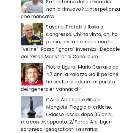
Se l’antenna della discordia
non la rimuovo? L’interpellanza
che mancava
Savona, Fratelli d’Italia a
congresso. Chi ha vinto, chi ha
perso, chi fa cronaca con le
“veline”. Rosso “ignora” Invernizzi. Debacle
del “Gran Maestro” di Canalicum
Pietra Ligure. Mario Carrara da
47 anni a Palazzo Golli: perché
ho scelto di aderire al partito
del “generale” Vannacci?
CAI di Albenga e Rifugio
Mongioie. Pioggia di critiche.
Odasso lascia, dopo 36 anni,
ma con disappunto. 2/Parco Alpi Liguri:
sorpresa “geografica”! La statua