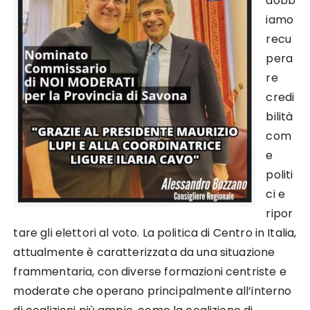
dobb
iamo
recu
pera
re
credi
bilità
com
e
politi
ci e
ripor
tare gli elettori al voto. La politica di Centro in Italia,
attualmente è caratterizzata da una situazione
frammentaria, con diverse formazioni centriste e
moderate che operano principalmente all’interno