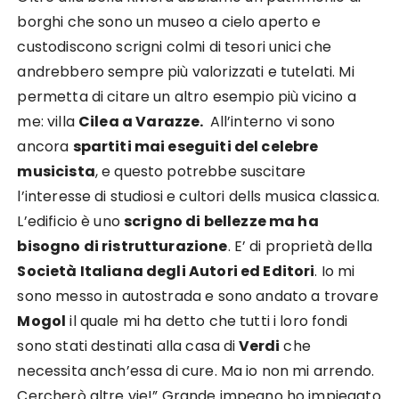
borghi che sono un museo a cielo aperto e
custodiscono scrigni colmi di tesori unici che
andrebbero sempre più valorizzati e tutelati. Mi
permetta di citare un altro esempio più vicino a
me: villa
Cilea a Varazze.
All’interno vi sono
ancora
spartiti mai eseguiti del celebre
musicista
, e questo potrebbe suscitare
l’interesse di studiosi e cultori dells musica classica.
L’edificio è uno
scrigno di bellezze ma ha
bisogno di ristrutturazione
. E’ di proprietà della
Società Italiana degli Autori ed Editori
. Io mi
sono messo in autostrada e sono andato a trovare
Mogol
il quale mi ha detto che tutti i loro fondi
sono stati destinati alla casa di
Verdi
che
necessita anch’essa di cure. Ma io non mi arrendo.
Cercherò altre vie!” Grande impegno ho impiegato