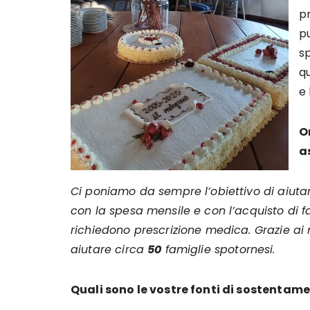
pr
pu
s
qu
e 
O
a
Ci poniamo da sempre l’obiettivo di aiutare
con la spesa mensile e con l’acquisto di 
richiedono prescrizione medica. Grazie ai n
aiutare circa
50
famiglie spotornesi.
Quali sono le vostre fonti di sostentam