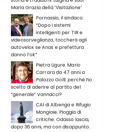
storia e tradizioni. Luigina e suor
Maria Grazia della ‘Visitazione’
Pornassio, il sindaco:
“Dopo i sistemi
intelligenti per TIR e
videosorveglianza, toccherà agli
autovelox se Anas e prefettura
danno l’ok”
Pietra Ligure. Mario
Carrara da 47 anni a
Palazzo Golli: perché ho
scelto di aderire al partito del
“generale” Vannacci?
CAI di Albenga e Rifugio
Mongioie. Pioggia di
critiche. Odasso lascia,
dopo 36 anni, ma con disappunto.