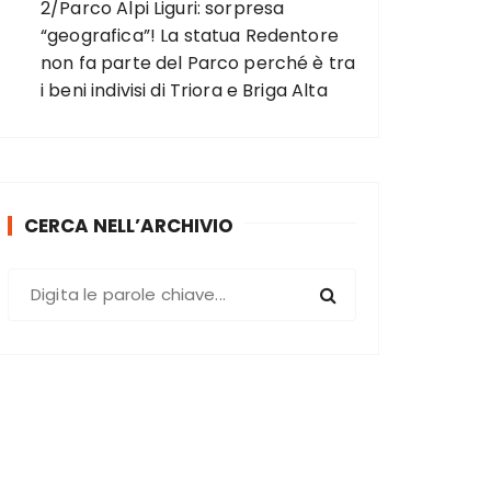
2/Parco Alpi Liguri: sorpresa
“geografica”! La statua Redentore
non fa parte del Parco perché è tra
i beni indivisi di Triora e Briga Alta
CERCA NELL’ARCHIVIO
C
e
r
c
a
: