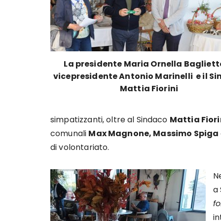
La presidente Maria Ornella Baglietto
vicepresidente Antonio Marinelli e il S
Mattia Fiorini
simpatizzanti, oltre al Sindaco
Mattia Fiori
comunali
Max Magnone, Massimo Spiga
di volontariato.
Ne
a 
f
in