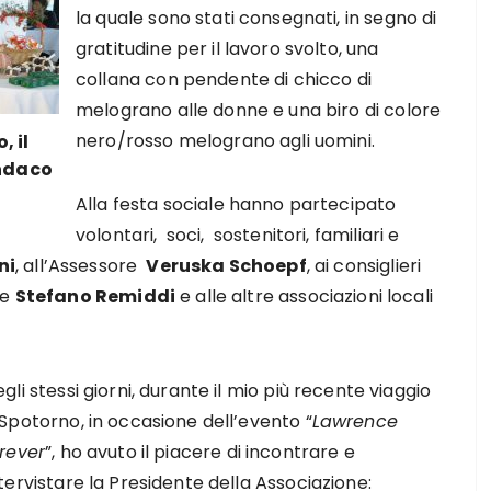
la quale sono stati consegnati, in segno di
gratitudine per il lavoro svolto, una
collana con pendente di chicco di
melograno alle donne e una biro di colore
nero/rosso melograno agli uomini.
, il
indaco
Alla festa sociale hanno partecipato
volontari, soci, sostenitori, familiari e
ni
, all’Assessore
Veruska Schoepf
, ai consiglieri
e
Stefano Remiddi
e alle altre associazioni locali
gli stessi giorni, durante il mio più recente viaggio
Spotorno, in occasione dell’evento “
Lawrence
orever
”, ho avuto il piacere di incontrare e
tervistare la Presidente della Associazione: