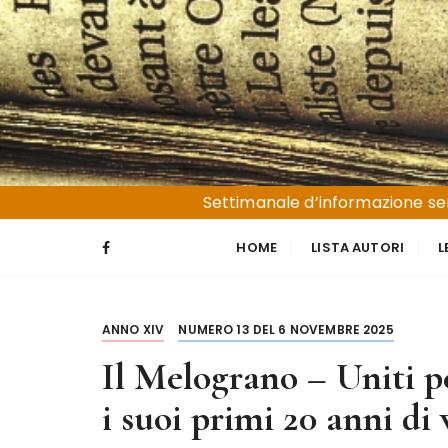
S
a
l
t
a
a
l
Liguria e Basso Piemonte
Trucioli
c
Settimanale d’informazione sen
o
n
HOME
LISTA AUTORI
L
t
e
n
ANNO XIV
NUMERO 13 DEL 6 NOVEMBRE 2025
u
t
Il Melograno – Uniti 
o
i suoi primi 20 anni di v