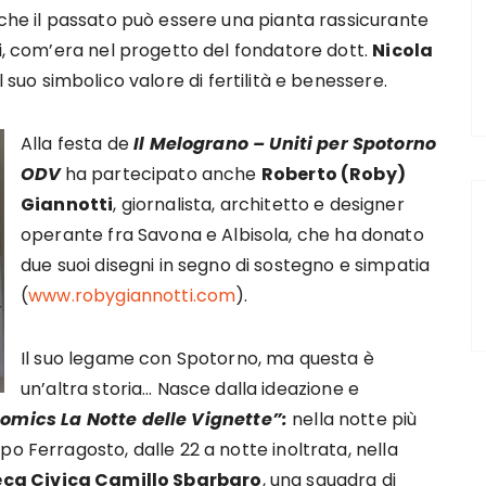
 che il passato può essere una pianta rassicurante
ti, com’era nel progetto del fondatore dott.
Nicola
 suo simbolico valore di fertilità e benessere.
Alla festa de
Il Melograno – Uniti per Spotorno
ODV
ha partecipato anche
Roberto (Roby)
Giannotti
, giornalista, architetto e designer
operante fra Savona e Albisola, che ha donato
due suoi disegni in segno di sostegno e simpatia
(
www.robygiannotti.com
).
Il suo legame con Spotorno, ma questa è
un’altra storia… Nasce dalla ideazione e
omics La Notte delle Vignette”:
nella notte più
o Ferragosto, dalle 22 a notte inoltrata, nella
eca Civica Camillo Sbarbaro
, una squadra di