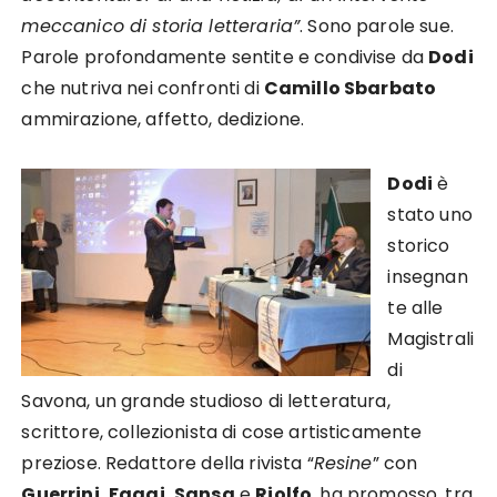
meccanico di storia letteraria”
. Sono parole sue.
Parole profondamente sentite e condivise da
Dodi
che nutriva nei confronti di
Camillo Sbarbato
ammirazione, affetto, dedizione.
Dodi
è
stato uno
storico
insegnan
te alle
Magistrali
di
Savona, un grande studioso di letteratura,
scrittore, collezionista di cose artisticamente
preziose. Redattore della rivista “
Resine
” con
Guerrini, Faggi, Sansa
e
Riolfo
, ha promosso, tra