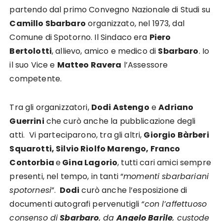
partendo dal primo Convegno Nazionale di Studi su
Camillo Sbarbaro
organizzato, nel 1973, dal
Comune di Spotorno. Il Sindaco era
Piero
Bertolotti
, allievo, amico e medico di
Sbarbaro
. Io
il suo Vice e
Matteo Ravera
l’Assessore
competente.
Tra gli organizzatori,
Dodi Astengo
e
Adriano
Guerrini
che curò anche la pubblicazione degli
atti. Vi parteciparono, tra gli altri,
Giorgio Bàrberi
Squarotti, Silvio Riolfo Marengo, Franco
Contorbia
e
Gina Lagorio
, tutti cari amici sempre
presenti, nel tempo, in tanti “
momenti sbarbariani
spotornesi
”.
Dodi
curò anche l’esposizione di
documenti autografi pervenutigli
“con l’affettuoso
consenso di
Sbarbaro
, da
Angelo Barile
, custode