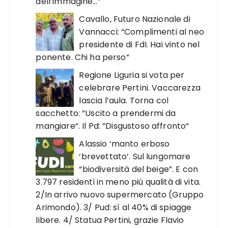
dell’immagine…”
Cavallo, Futuro Nazionale di
Vannacci: “Complimenti al neo
presidente di FdI. Hai vinto nel
ponente. Chi ha perso”
Regione Liguria si vota per
celebrare Pertini. Vaccarezza
lascia l’aula. Torna col
sacchetto: ”Uscito a prendermi da
mangiare“. Il Pd: ”Disgustoso affronto“
Alassio ‘manto erboso
‘brevettato’. Sul lungomare
“biodiversità del beige”. E con
3.797 residenti in meno più qualità di vita.
2/In arrivo nuovo supermercato (Gruppo
Arimondo). 3/ Pud: sì al 40% di spiagge
libere. 4/ Statua Pertini, grazie Flavio