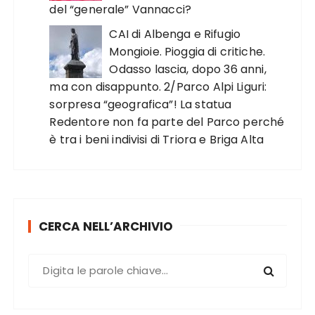
del “generale” Vannacci?
CAI di Albenga e Rifugio
Mongioie. Pioggia di critiche.
Odasso lascia, dopo 36 anni,
ma con disappunto. 2/Parco Alpi Liguri:
sorpresa “geografica”! La statua
Redentore non fa parte del Parco perché
è tra i beni indivisi di Triora e Briga Alta
CERCA NELL’ARCHIVIO
C
e
r
c