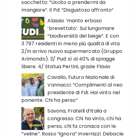
sacchetto: ”Uscito a prendermi da
mangiare“. Il Pd: ”Disgustoso affronto“
Alassio ‘manto erboso
‘brevettato’. Sul lungomare
“biodiversità del beige”. E con
3.797 residenti in meno più qualità di vita.
2/In arrivo nuovo supermercato (Gruppo
Arimondo). 3/ Pud: sì al 40% di spiagge
libere. 4/ Statua Pertini, grazie Flavio
Cavallo, Futuro Nazionale di
Vannacci: “Complimenti al neo
presidente di FdI. Hai vinto nel
ponente. Chi ha perso”
Savona, Fratelli d’Italia a
congresso. Chi ha vinto, chi ha
perso, chi fa cronaca con le
“veline”. Rosso “ignora” Invernizzi. Debacle