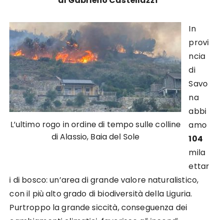
di Gabriello Castellazzi*
In
provi
ncia
di
Savo
na
abbi
L’ultimo rogo in ordine di tempo sulle colline
amo
di Alassio, Baia del Sole
104
mila
ettar
i di bosco: un’area di grande valore naturalistico,
con il più alto grado di biodiversità della Liguria.
Purtroppo la grande siccità, conseguenza dei