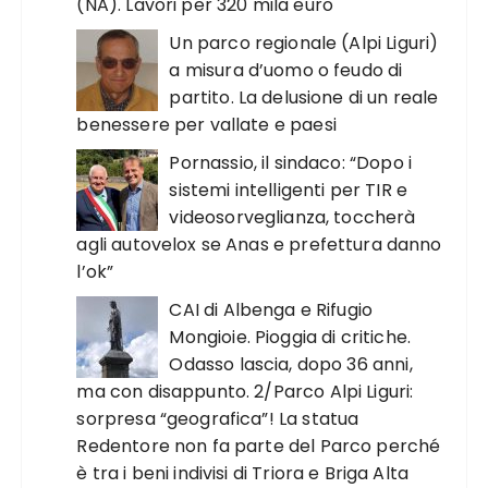
(NA). Lavori per 320 mila euro
Un parco regionale (Alpi Liguri)
a misura d’uomo o feudo di
partito. La delusione di un reale
benessere per vallate e paesi
Pornassio, il sindaco: “Dopo i
sistemi intelligenti per TIR e
videosorveglianza, toccherà
agli autovelox se Anas e prefettura danno
l’ok”
CAI di Albenga e Rifugio
Mongioie. Pioggia di critiche.
Odasso lascia, dopo 36 anni,
ma con disappunto. 2/Parco Alpi Liguri:
sorpresa “geografica”! La statua
Redentore non fa parte del Parco perché
è tra i beni indivisi di Triora e Briga Alta