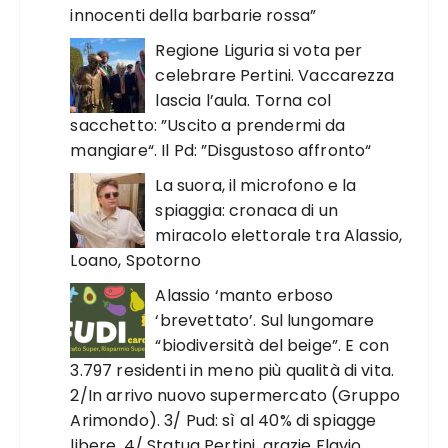
innocenti della barbarie rossa”
Regione Liguria si vota per
celebrare Pertini. Vaccarezza
lascia l’aula. Torna col
sacchetto: ”Uscito a prendermi da
mangiare“. Il Pd: ”Disgustoso affronto“
La suora, il microfono e la
spiaggia: cronaca di un
miracolo elettorale tra Alassio,
Loano, Spotorno
Alassio ‘manto erboso
‘brevettato’. Sul lungomare
“biodiversità del beige”. E con
3.797 residenti in meno più qualità di vita.
2/In arrivo nuovo supermercato (Gruppo
Arimondo). 3/ Pud: sì al 40% di spiagge
libere. 4/ Statua Pertini, grazie Flavio