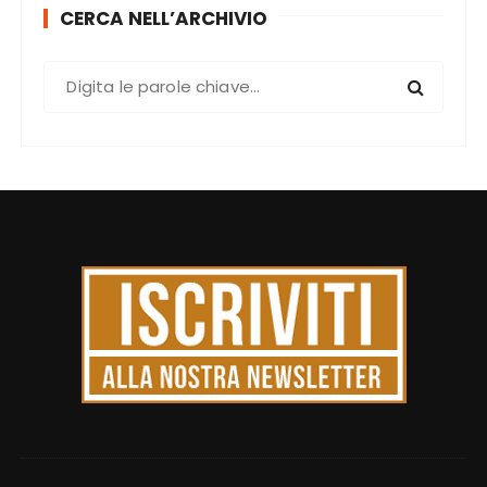
CERCA NELL’ARCHIVIO
C
e
r
c
a
: