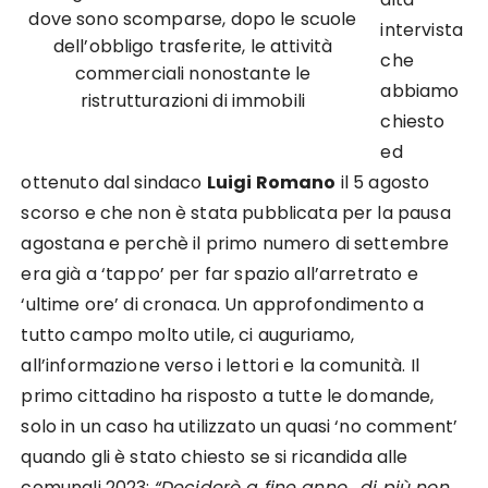
dove sono scomparse, dopo le scuole
intervista
dell’obbligo trasferite, le attività
che
commerciali nonostante le
abbiamo
ristrutturazioni di immobili
chiesto
ed
ottenuto dal sindaco
Luigi Romano
il 5 agosto
scorso e che non è stata pubblicata per la pausa
agostana e perchè il primo numero di settembre
era già a ‘tappo’ per far spazio all’arretrato e
‘ultime ore’ di cronaca. Un approfondimento a
tutto campo molto utile, ci auguriamo,
all’informazione verso i lettori e la comunità. Il
primo cittadino ha risposto a tutte le domande,
solo in un caso ha utilizzato un quasi ‘no comment’
quando gli è stato chiesto se si ricandida alle
comunali 2023:
“Deciderò a fine anno….di più non