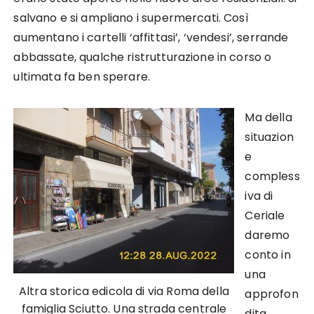
salvano e si ampliano i supermercati. Così
aumentano i cartelli ‘affittasi’, ‘vendesi’, serrande
abbassate, qualche ristrutturazione in corso o
ultimata fa ben sperare.
Ma della
situazion
e
compless
iva di
Ceriale
daremo
conto in
una
Altra storica edicola di via Roma della
approfon
famiglia Sciutto. Una strada centrale
dita