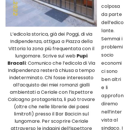
colposa
da parte
dell’edico
lante.
L’edicola storica, già dei Poggi, di via
Semmai i
Indipendenza, attigua a Piazza della
problemi
Vittoria la zona più frequentata con il
socio
lungomare. Scrive sul web
Pupi
Bracali
: Comunico che l’edicola di Via
economi
Indipendenza resterà chiusa a tempo
ci sono
indeterminato. Chi fosse interessato
ben altri
all’acquisto dei miei romanzi gialli
e li
ambientati a Ceriale con l’ispettore
approfon
Calcagno protagonista, li può trovare
diremo
(oltre che nelle librerie dei paesi
nell’inter
limitrofi) presso il Bar Bacicin sul
vista al
lungomare. Per scoprire Ceriale
sindaco. I
attraverso le indagini dell’ispettore