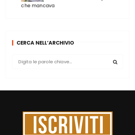
che mancava
CERCA NELL’ARCHIVIO
C
e
r
c
a
: