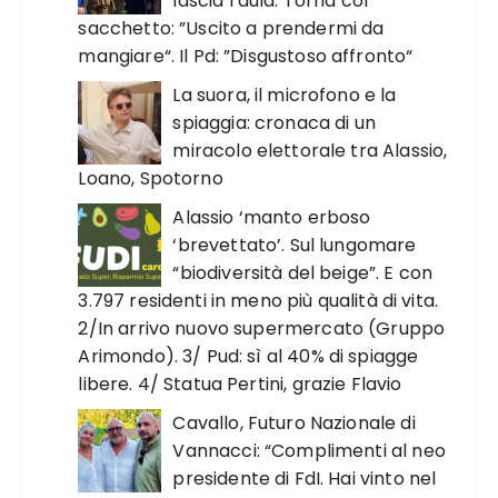
lascia l’aula. Torna col
sacchetto: ”Uscito a prendermi da
mangiare“. Il Pd: ”Disgustoso affronto“
La suora, il microfono e la
spiaggia: cronaca di un
miracolo elettorale tra Alassio,
Loano, Spotorno
Alassio ‘manto erboso
‘brevettato’. Sul lungomare
“biodiversità del beige”. E con
3.797 residenti in meno più qualità di vita.
2/In arrivo nuovo supermercato (Gruppo
Arimondo). 3/ Pud: sì al 40% di spiagge
libere. 4/ Statua Pertini, grazie Flavio
Cavallo, Futuro Nazionale di
Vannacci: “Complimenti al neo
presidente di FdI. Hai vinto nel