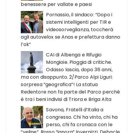
benessere per vallate e paesi
Pornassio, il sindaco: “Dopo i
sistemi intelligenti per TIR e
videosorveglianza, toccherà
agli autovelox se Anas e prefettura danno
l’ok”
CAI di Albenga e Rifugio
Mongioie. Pioggia di critiche.
Odasso lascia, dopo 36 anni,
ma con disappunto. 2/Parco Alpi Liguri:
sorpresa “geografica”! La statua
Redentore non fa parte del Parco perché
è tra i beni indivisi di Triora e Briga Alta
Savona, Fratelli d’Italia a
congresso. Chi ha vinto, chi ha
perso, chi fa cronaca con le
“veline”. Rosso “ignora” Invernizzi. Debacle