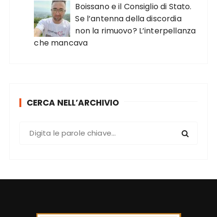
Boissano e il Consiglio di Stato.
Se l’antenna della discordia
non la rimuovo? L’interpellanza
che mancava
CERCA NELL’ARCHIVIO
C
e
r
c
a
: