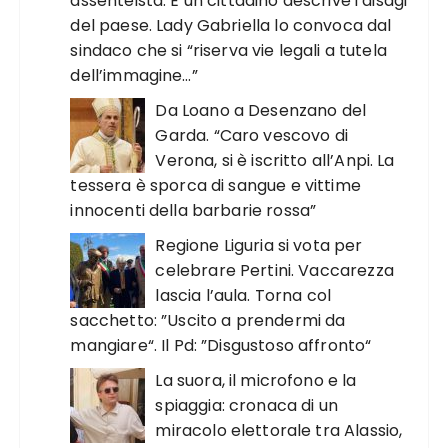
assenteista. E un cittadino descrive i disagi
del paese. Lady Gabriella lo convoca dal
sindaco che si “riserva vie legali a tutela
dell’immagine…”
Da Loano a Desenzano del
Garda. “Caro vescovo di
Verona, si è iscritto all’Anpi. La
tessera è sporca di sangue e vittime
innocenti della barbarie rossa”
Regione Liguria si vota per
celebrare Pertini. Vaccarezza
lascia l’aula. Torna col
sacchetto: ”Uscito a prendermi da
mangiare“. Il Pd: ”Disgustoso affronto“
La suora, il microfono e la
spiaggia: cronaca di un
miracolo elettorale tra Alassio,