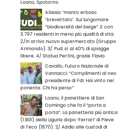
Loano, Spotorno
Alassio ‘manto erboso
‘brevettato’. Sul lungomare
“biodiversità del beige”. E con
3.797 residenti in meno più qualità di vita.
2/In arrivo nuovo supermercato (Gruppo
Arimondo). 3/ Pud: sì al 40% di spiagge
libere. 4/ Statua Pertini, grazie Flavio
Cavallo, Futuro Nazionale di
Vannacci: “Complimenti al neo
presidente di FdI. Hai vinto nel
ponente. Chi ha perso”
Loano, il panettiere di San
Domingo che fa il “porta a
porta”. La panetteria più antica
(1.901) della Liguria dopo ‘Ferrari’ di Pieve
di Teco (1870). 2/ Addio alle custodi di