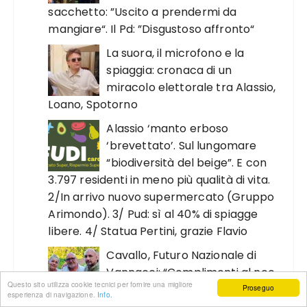
sacchetto: ”Uscito a prendermi da
mangiare“. Il Pd: ”Disgustoso affronto“
La suora, il microfono e la
spiaggia: cronaca di un
miracolo elettorale tra Alassio,
Loano, Spotorno
Alassio ‘manto erboso
‘brevettato’. Sul lungomare
“biodiversità del beige”. E con
3.797 residenti in meno più qualità di vita.
2/In arrivo nuovo supermercato (Gruppo
Arimondo). 3/ Pud: sì al 40% di spiagge
libere. 4/ Statua Pertini, grazie Flavio
Cavallo, Futuro Nazionale di
Vannacci: “Complimenti al neo
Questo sito utilizza cookie tecnici per fornire una migliore
presidente di FdI. Hai vinto nel
Proseguo
esperienza di navigazione.
Info.
ponente. Chi ha perso”