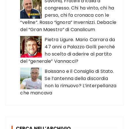
Savona, Fratelli d’Italia a
congresso. Chi ha vinto, chi ha
perso, chi fa cronaca con le
“veline”. Rosso “ignora” Invernizzi. Debacle
del “Gran Maestro” di Canalicum
Pietra Ligure. Mario Carrara da
47 anni a Palazzo Golli: perché
ho scelto di aderire al partito
del “generale” Vannacci?
Boissano e il Consiglio di Stato.
Se l’antenna della discordia
non la rimuovo? L’interpellanza
che mancava
CERCA NELL’ARCHIVIO