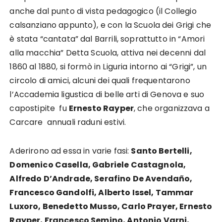
anche dal punto di vista pedagogico (il Collegio
calsanziano appunto), e con la Scuola dei Grigi che
è stata “cantata” dal Barrili, soprattutto in “Amori
alla macchia” Detta Scuola, attiva nei decenni dal
1860 al 1880, si formò in Liguria intorno ai “Grigi”, un
circolo di amici, alcuni dei quali frequentarono
l’Accademia ligustica di belle arti di Genova e suo
capostipite fu
Ernesto Rayper
, che organizzava a
Carcare annuali raduni estivi.
Aderirono ad essa in varie fasi:
Santo Bertelli,
Domenico Casella, Gabriele Castagnola,
Alfredo D’Andrade, Serafino De Avendaño,
Francesco Gandolfi, Alberto Issel, Tammar
Luxoro, Benedetto Musso, Carlo Prayer, Ernesto
Rayper, Francesco Semino, Antonio Varni,