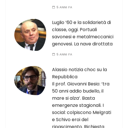
5 ANNI FA
Luglio ’60 e la solidarietà di
classe, oggi. Portuali
savonesi e metalmeccanici
genovesi. La nave dirottata
5 ANNI FA
Alassio notizia choc su la
Repubblica
Il prof. Giovanni Besio: ‘tra
50 anni addio budello, il
mare si alza’. Basta
emergenze stagionali. I
social: colpiscono Melgrati
e Schivo eroi del
ripascimento. Richiesta