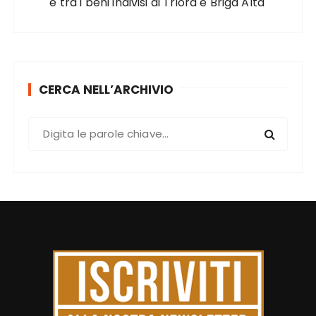
è tra i beni indivisi di Triora e Briga Alta
CERCA NELL’ARCHIVIO
C
e
r
c
a
: