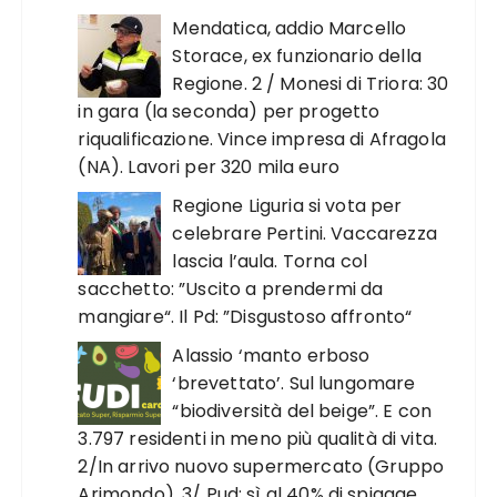
Mendatica, addio Marcello
Storace, ex funzionario della
Regione. 2 / Monesi di Triora: 30
in gara (la seconda) per progetto
riqualificazione. Vince impresa di Afragola
(NA). Lavori per 320 mila euro
Regione Liguria si vota per
celebrare Pertini. Vaccarezza
lascia l’aula. Torna col
sacchetto: ”Uscito a prendermi da
mangiare“. Il Pd: ”Disgustoso affronto“
Alassio ‘manto erboso
‘brevettato’. Sul lungomare
“biodiversità del beige”. E con
3.797 residenti in meno più qualità di vita.
2/In arrivo nuovo supermercato (Gruppo
Arimondo). 3/ Pud: sì al 40% di spiagge