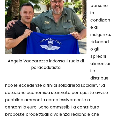
persone
in
condizion
e di
indigenza,
riducend
o gli
sprechi
Angelo Vaccarezza indossa il ruolo di
alimentar
paracadutista
i e
distribue
ndo le eccedenze a fini di solidarietà sociale”. “La
dotazione economica stanziata per questo avviso
pubblico ammonta complessivamente a
centomila euro. Sono ammissibili a contributo
proposte progettuali a valenza regionale che