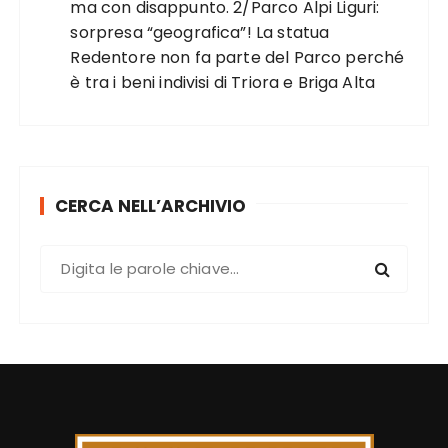
ma con disappunto. 2/Parco Alpi Liguri:
sorpresa “geografica”! La statua
Redentore non fa parte del Parco perché
è tra i beni indivisi di Triora e Briga Alta
CERCA NELL’ARCHIVIO
C
e
r
c
a
: