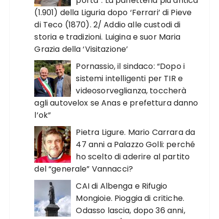
porta”. La panetteria più antica
(1.901) della Liguria dopo ‘Ferrari’ di Pieve
di Teco (1870). 2/ Addio alle custodi di
storia e tradizioni. Luigina e suor Maria
Grazia della ‘Visitazione’
Pornassio, il sindaco: “Dopo i
sistemi intelligenti per TIR e
videosorveglianza, toccherà
agli autovelox se Anas e prefettura danno
l’ok”
Pietra Ligure. Mario Carrara da
47 anni a Palazzo Golli: perché
ho scelto di aderire al partito
del “generale” Vannacci?
CAI di Albenga e Rifugio
Mongioie. Pioggia di critiche.
Odasso lascia, dopo 36 anni,