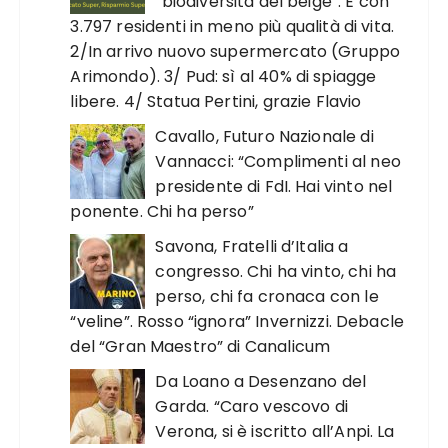
“biodiversità del beige”. E con
3.797 residenti in meno più qualità di vita.
2/In arrivo nuovo supermercato (Gruppo
Arimondo). 3/ Pud: sì al 40% di spiagge
libere. 4/ Statua Pertini, grazie Flavio
Cavallo, Futuro Nazionale di
Vannacci: “Complimenti al neo
presidente di FdI. Hai vinto nel
ponente. Chi ha perso”
Savona, Fratelli d’Italia a
congresso. Chi ha vinto, chi ha
perso, chi fa cronaca con le
“veline”. Rosso “ignora” Invernizzi. Debacle
del “Gran Maestro” di Canalicum
Da Loano a Desenzano del
Garda. “Caro vescovo di
Verona, si è iscritto all’Anpi. La