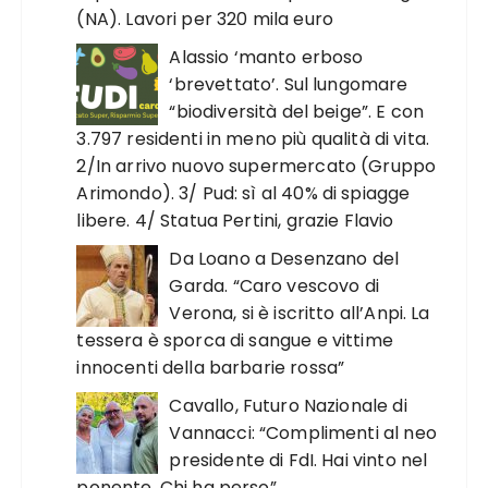
(NA). Lavori per 320 mila euro
Alassio ‘manto erboso
‘brevettato’. Sul lungomare
“biodiversità del beige”. E con
3.797 residenti in meno più qualità di vita.
2/In arrivo nuovo supermercato (Gruppo
Arimondo). 3/ Pud: sì al 40% di spiagge
libere. 4/ Statua Pertini, grazie Flavio
Da Loano a Desenzano del
Garda. “Caro vescovo di
Verona, si è iscritto all’Anpi. La
tessera è sporca di sangue e vittime
innocenti della barbarie rossa”
Cavallo, Futuro Nazionale di
Vannacci: “Complimenti al neo
presidente di FdI. Hai vinto nel
ponente. Chi ha perso”