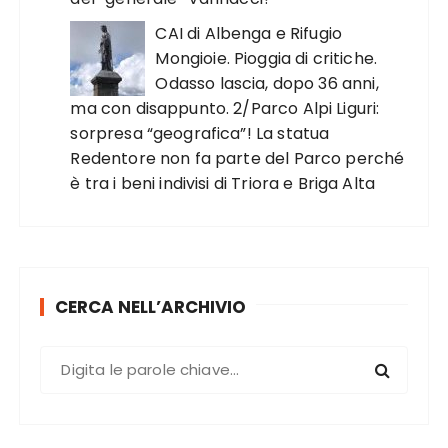
CAI di Albenga e Rifugio
Mongioie. Pioggia di critiche.
Odasso lascia, dopo 36 anni,
ma con disappunto. 2/Parco Alpi Liguri:
sorpresa “geografica”! La statua
Redentore non fa parte del Parco perché
è tra i beni indivisi di Triora e Briga Alta
CERCA NELL’ARCHIVIO
C
e
r
c