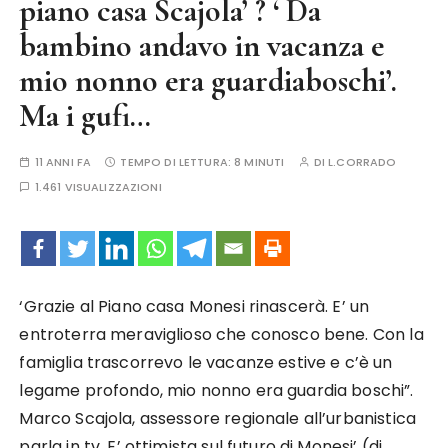
piano casa Scajola’ ? ‘ Da
bambino andavo in vacanza e
mio nonno era guardiaboschi’.
Ma i gufi…
11 ANNI FA
TEMPO DI LETTURA:
8 MINUTI
DI
L.CORRADO
1.461 VISUALIZZAZIONI
‘Grazie al Piano casa Monesi rinascerà. E’ un
entroterra meraviglioso che conosco bene. Con la
famiglia trascorrevo le vacanze estive e c’è un
legame profondo, mio nonno era guardia boschi”.
Marco Scajola, assessore regionale all’urbanistica
parla in tv. E’ ottimista sul futuro di Monesi’ (di