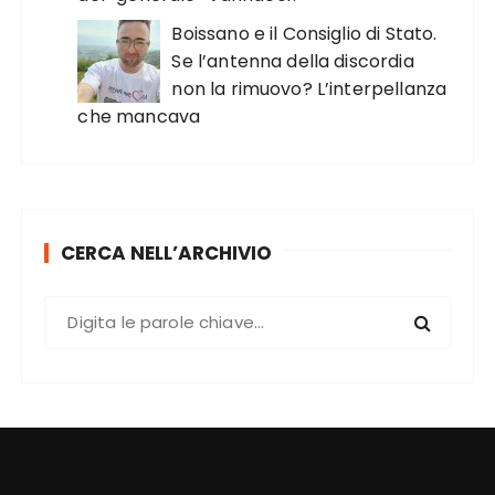
Boissano e il Consiglio di Stato.
Se l’antenna della discordia
non la rimuovo? L’interpellanza
che mancava
CERCA NELL’ARCHIVIO
C
e
r
c
a
: