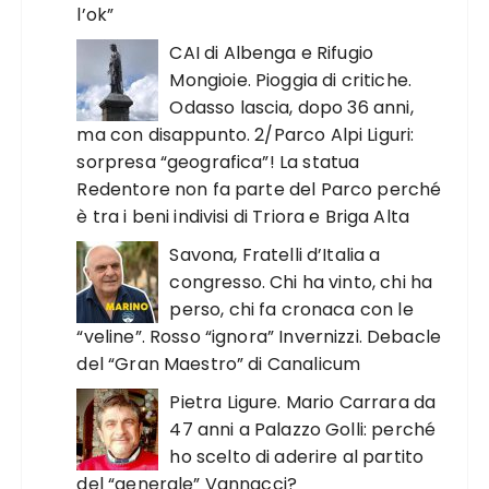
l’ok”
CAI di Albenga e Rifugio
Mongioie. Pioggia di critiche.
Odasso lascia, dopo 36 anni,
ma con disappunto. 2/Parco Alpi Liguri:
sorpresa “geografica”! La statua
Redentore non fa parte del Parco perché
è tra i beni indivisi di Triora e Briga Alta
Savona, Fratelli d’Italia a
congresso. Chi ha vinto, chi ha
perso, chi fa cronaca con le
“veline”. Rosso “ignora” Invernizzi. Debacle
del “Gran Maestro” di Canalicum
Pietra Ligure. Mario Carrara da
47 anni a Palazzo Golli: perché
ho scelto di aderire al partito
del “generale” Vannacci?