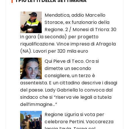
I PIÙ LETTI DELLA SETTIMANA
Mendatica, addio Marcello
Storace, ex funzionario della
Regione. 2 / Monesi di Triora: 30
in gara (la seconda) per progetto
riqualificazione. Vince impresa di Afragola
(NA). Lavori per 320 mila euro
Qui Pieve di Teco. Ora si
dimette un secondo
consigliere, un terzo è
assenteista. E un cittadino descrive i disagi
del paese. Lady Gabriella lo convoca dal
sindaco che si “riserva vie legali a tutela
dell’immagine…”
Regione Liguria si vota per
celebrare Pertini. Vaccarezza
lascia l’aula. Torna col