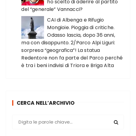
ho scelto di aderire al partito
del “generale” Vannacci?
CAI di Albenga e Rifugio
Mongioie. Pioggia di critiche.
Odasso lascia, dopo 36 anni,
ma con disappunto. 2/Parco Alpi Liguri:
sorpresa “geografica”! La statua
Redentore non fa parte del Parco perché
è tra i beni indivisi di Triora e Briga Alta
CERCA NELL’ARCHIVIO
C
e
r