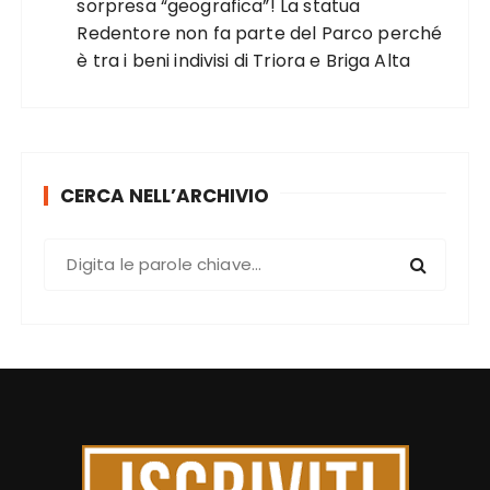
sorpresa “geografica”! La statua
Redentore non fa parte del Parco perché
è tra i beni indivisi di Triora e Briga Alta
CERCA NELL’ARCHIVIO
C
e
r
c
a
: