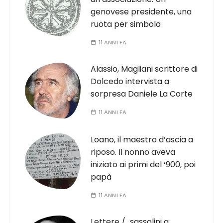
genovese presidente, una
ruota per simbolo
11 ANNI FA
Alassio, Magliani scrittore di
Dolcedo intervista a
sorpresa Daniele La Corte
11 ANNI FA
Loano, il maestro d’ascia a
riposo. Il nonno aveva
iniziato ai primi del ‘900, poi
papà
11 ANNI FA
Lettere /…sassolini a