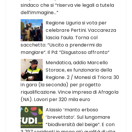
sindaco che si “riserva vie legali a tutela
dell’immagine…”
Regione Liguria si vota per
celebrare Pertini. Vaccarezza
lascia l’aula. Torna col
sacchetto: ”Uscito a prendermi da
mangiare“. Il Pd: ”Disgustoso affronto“
Mendatica, addio Marcello
Storace, ex funzionario della
Regione. 2 / Monesi di Triora: 30
in gara (la seconda) per progetto
riqualificazione. Vince impresa di Afragola
(NA). Lavori per 320 mila euro
Alassio ‘manto erboso
‘brevettato’. Sul lungomare
“biodiversità del beige”. E con
3.797 residenti in meno più qualità di vita.