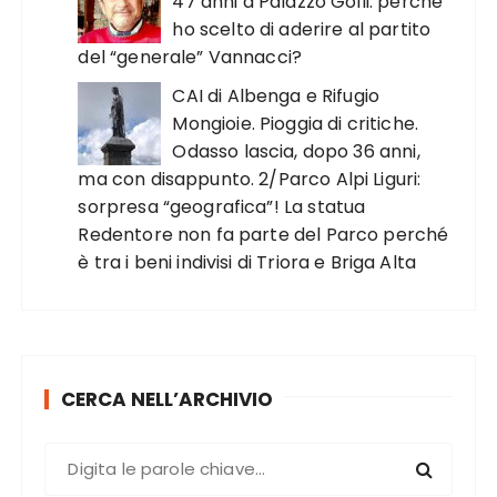
47 anni a Palazzo Golli: perché
ho scelto di aderire al partito
del “generale” Vannacci?
CAI di Albenga e Rifugio
Mongioie. Pioggia di critiche.
Odasso lascia, dopo 36 anni,
ma con disappunto. 2/Parco Alpi Liguri:
sorpresa “geografica”! La statua
Redentore non fa parte del Parco perché
è tra i beni indivisi di Triora e Briga Alta
CERCA NELL’ARCHIVIO
C
e