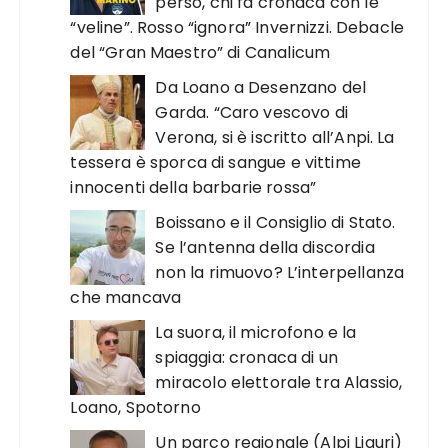
perso, chi fa cronaca con le
“veline”. Rosso “ignora” Invernizzi. Debacle
del “Gran Maestro” di Canalicum
Da Loano a Desenzano del
Garda. “Caro vescovo di
Verona, si è iscritto all’Anpi. La
tessera è sporca di sangue e vittime
innocenti della barbarie rossa”
Boissano e il Consiglio di Stato.
Se l’antenna della discordia
non la rimuovo? L’interpellanza
che mancava
La suora, il microfono e la
spiaggia: cronaca di un
miracolo elettorale tra Alassio,
Loano, Spotorno
Un parco regionale (Alpi Liguri)