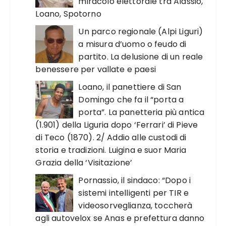
miracolo elettorale tra Alassio,
Loano, Spotorno
Un parco regionale (Alpi Liguri)
a misura d’uomo o feudo di
partito. La delusione di un reale
benessere per vallate e paesi
Loano, il panettiere di San
Domingo che fa il “porta a
porta”. La panetteria più antica
(1.901) della Liguria dopo ‘Ferrari’ di Pieve
di Teco (1870). 2/ Addio alle custodi di
storia e tradizioni. Luigina e suor Maria
Grazia della ‘Visitazione’
Pornassio, il sindaco: “Dopo i
sistemi intelligenti per TIR e
videosorveglianza, toccherà
agli autovelox se Anas e prefettura danno