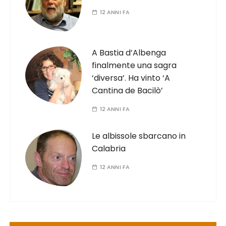
12 ANNI FA
A Bastia d’Albenga
finalmente una sagra
‘diversa’. Ha vinto ‘A
Cantina de Bacilò’
12 ANNI FA
Le albissole sbarcano in
Calabria
12 ANNI FA