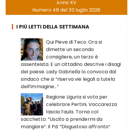
Anno XV
Numero 48 del 30 luglio 2026
I PIÙ LETTI DELLA SETTIMANA
Qui Pieve di Teco. Ora si
dimette un secondo
consigliere, un terzo è
assenteista. E un cittadino descrive i disagi
del paese. Lady Gabriella lo convoca dal
sindaco che si “riserva vie legali a tutela
dell’immagine…”
Regione Liguria si vota per
celebrare Pertini. Vaccarezza
lascia l’aula. Torna col
sacchetto: ”Uscito a prendermi da
mangiare“. Il Pd: ”Disgustoso affronto“