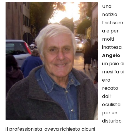
Una
notizia
tristissim
a e per
molti
inattesa.
Angelo
un paio di
mesi fa si
era
recato
dall’
oculista
per un
disturbo,
il professionista aveva richiesto alcuni