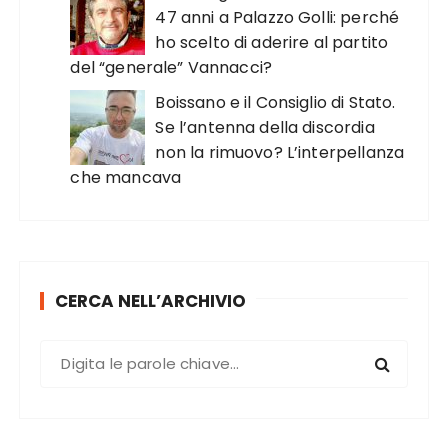
47 anni a Palazzo Golli: perché
ho scelto di aderire al partito
del “generale” Vannacci?
Boissano e il Consiglio di Stato.
Se l’antenna della discordia
non la rimuovo? L’interpellanza
che mancava
CERCA NELL’ARCHIVIO
C
e
r
c