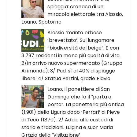
spiaggia: cronaca di un
miracolo elettorale tra Alassio,
Loano, Spotorno
Alassio ‘manto erboso
‘brevettato’. Sul lungomare
“biodiversità del beige”. E con
3.797 residenti in meno più qualità di vita.
2/In arrivo nuovo supermercato (Gruppo
Arimondo). 3/ Pud: sì al 40% di spiagge
libere. 4/ Statua Pertini, grazie Flavio
Loano, il panettiere di San
Domingo che fa il “porta a
porta”. La panetteria più antica
(1.901) della Liguria dopo ‘Ferrari’ di Pieve
di Teco (1870). 2/ Addio alle custodi di
storia e tradizioni. Luigina e suor Maria
Grazia della ‘Visitazione’