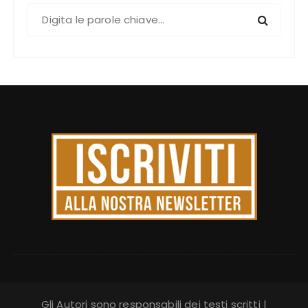
C
e
r
c
a
:
Gli Autori sono responsabili dei testi scritti |