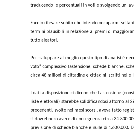
traducendo le percentuali in voti e svolgendo un la
Faccio rilevare subito che intendo occuparmi soltanto
termini plausibili in relazione ai premi di maggior
tutto aleatori.
Per sviluppare al meglio questo tipo di analisi è nec
voto” complessivo (astensione, schede bianche, sched
circa 48 milioni di cittadine e cittadini iscritti nelle l
I dati a disposizione ci dicono che l’astensione (consid
liste elettorali) starebbe solidificandosi attorno al
precedenti, svolte nei mesi scorsi, aveva fatto regis
si dovrebbero avere di conseguenza circa 34.800.000 
previsione di schede bianche e nulle di 1.600.000. D