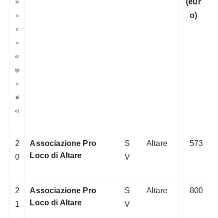
(eur
le
o)
n
c
o
or
igi
n
al
e)
2
Associazione Pro
S
Altare
573
Loco di Altare
0
V
2
Associazione Pro
S
Altare
800
Loco di Altare
1
V