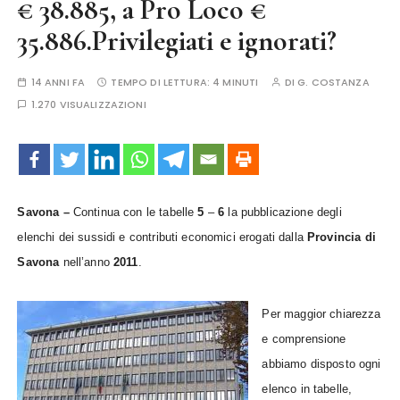
€ 38.885, a Pro Loco €
35.886.Privilegiati e ignorati?
14 ANNI FA
TEMPO DI LETTURA:
4 MINUTI
DI
G. COSTANZA
1.270 VISUALIZZAZIONI
Savona –
Continua con le tabelle
5
–
6
la pubblicazione degli
elenchi dei sussidi e contributi economici erogati dalla
Provincia di
Savona
nell’anno
2011
.
Per maggior chiarezza
e comprensione
abbiamo disposto ogni
elenco in tabelle,