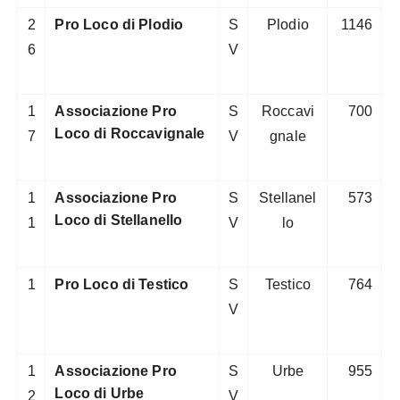
2
Pro Loco di Plodio
S
Plodio
1146
6
V
1
Associazione Pro
S
Roccavi
700
Loco di Roccavignale
7
V
gnale
1
Associazione Pro
S
Stellanel
573
Loco di Stellanello
1
V
lo
1
Pro Loco di Testico
S
Testico
764
V
1
Associazione Pro
S
Urbe
955
Loco di Urbe
2
V