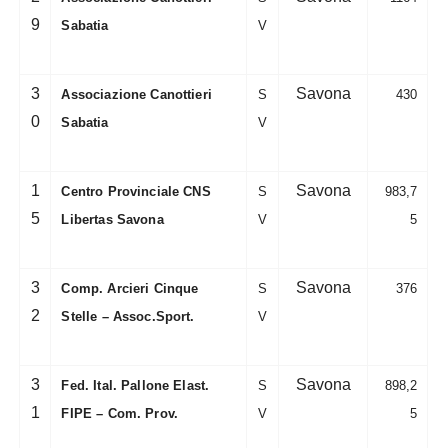
9
Sabatia
V
3
Savona
Associazione Canottieri
S
430
0
Sabatia
V
1
Savona
Centro Provinciale CNS
S
983,7
5
Libertas Savona
V
5
3
Savona
Comp. Arcieri Cinque
S
376
2
Stelle – Assoc.Sport.
V
3
Savona
Fed. Ital. Pallone Elast.
S
898,2
1
FIPE – Com. Prov.
V
5