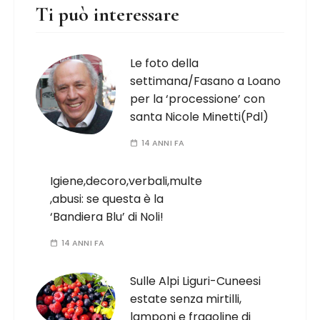
Ti può interessare
Le foto della
settimana/Fasano a Loano
per la ‘processione’ con
santa Nicole Minetti(Pdl)
14 ANNI FA
Igiene,decoro,verbali,multe
,abusi: se questa è la
‘Bandiera Blu’ di Noli!
14 ANNI FA
Sulle Alpi Liguri-Cuneesi
estate senza mirtilli,
lamponi e fragoline di