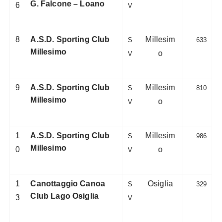
G. Falcone – Loano
6
V
8
A.S.D. Sporting Club
Millesim
S
633
Millesimo
o
V
9
A.S.D. Sporting Club
Millesim
S
810
Millesimo
o
V
1
A.S.D. Sporting Club
Millesim
S
986
Millesimo
0
o
V
1
Canottaggio Canoa
Osiglia
S
329
Club Lago Osiglia
3
V