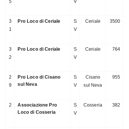
5
V
3
Pro Loco di Ceriale
S
Ceriale
3500
1
V
3
Pro Loco di Ceriale
S
Ceriale
764
2
V
2
Pro Loco di Cisano
S
Cisano
955
sul Neva
9
V
sul Neva
2
Associazione Pro
S
Cosseria
382
Loco di Cosseria
V