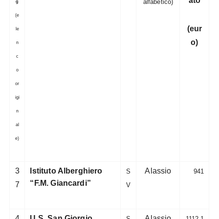
ato
alfabetico)
g
(e
(eur
le
o)
n
c
o
or
igi
n
al
e)
3
Istituto Alberghiero
Alassio
S
941
“F.M. Giancardi”
7
V
4
U.S. San Giorgio
Alassio
S
1112,1