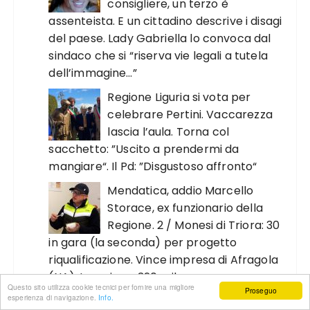
consigliere, un terzo è
assenteista. E un cittadino descrive i disagi
del paese. Lady Gabriella lo convoca dal
sindaco che si “riserva vie legali a tutela
dell’immagine…”
Regione Liguria si vota per
celebrare Pertini. Vaccarezza
lascia l’aula. Torna col
sacchetto: ”Uscito a prendermi da
mangiare“. Il Pd: ”Disgustoso affronto“
Mendatica, addio Marcello
Storace, ex funzionario della
Regione. 2 / Monesi di Triora: 30
in gara (la seconda) per progetto
riqualificazione. Vince impresa di Afragola
(NA). Lavori per 320 mila euro
Questo sito utilizza cookie tecnici per fornire una migliore
Proseguo
esperienza di navigazione.
Info.
Alassio ‘manto erboso