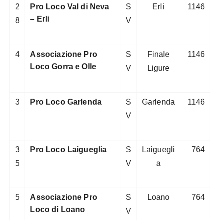
2
Pro Loco Val di Neva
S
Erli
1146
– Erli
8
V
4
Associazione Pro
S
Finale
1146
Loco Gorra e Olle
V
Ligure
3
Pro Loco Garlenda
S
Garlenda
1146
V
3
Pro Loco Laigueglia
S
Laiguegli
764
5
V
a
5
Associazione Pro
S
Loano
764
Loco di Loano
V