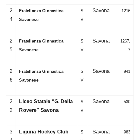
2
Savona
Fratellanza Ginnastica
S
1216
4
Savonese
V
2
Savona
Fratellanza Ginnastica
S
1267,
5
Savonese
V
7
2
Savona
Fratellanza Ginnastica
S
941
6
Savonese
V
2
Liceo Statale “G. Della
Savona
S
530
2
Rovere” Savona
V
3
Liguria Hockey Club
Savona
S
983