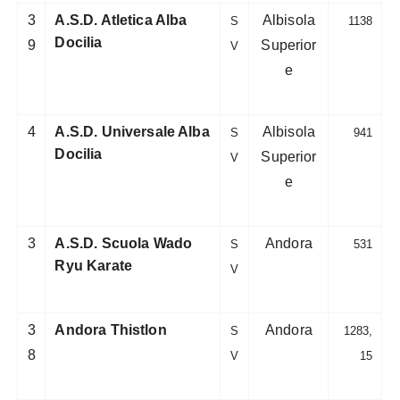
3
A.S.D. Atletica Alba
Albisola
S
1138
Docilia
9
Superior
V
e
4
A.S.D. Universale Alba
Albisola
S
941
Docilia
Superior
V
e
3
A.S.D. Scuola Wado
Andora
S
531
Ryu Karate
V
3
Andora Thistlon
Andora
S
1283,
8
V
15