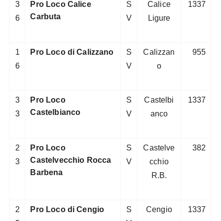
3
Pro Loco Calice
S
Calice
1337
Carbuta
6
V
Ligure
1
Pro Loco di Calizzano
S
Calizzan
955
6
V
o
3
Pro Loco
S
Castelbi
1337
Castelbianco
3
V
anco
2
Pro Loco
S
Castelve
382
Castelvecchio Rocca
3
V
cchio
Barbena
R.B.
2
Pro Loco di Cengio
S
Cengio
1337