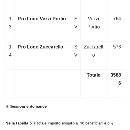
1
Pro Loco Vezzi Portio
S
Vezzi
764
3
V
Portio
1
Pro Loco Zuccarello
S
Zuccarell
573
4
V
o
Totale
3588
6
Riflessioni e domande
Nella tabella 5
: il totale importo erogato ai 48 beneficiari è di €