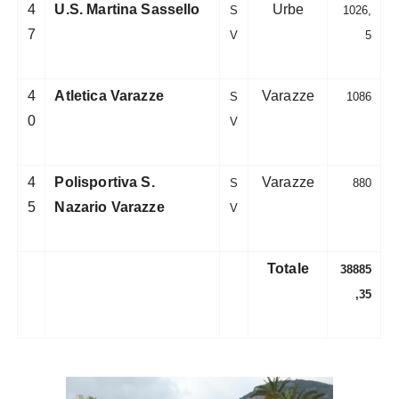
4
U.S. Martina Sassello
Urbe
S
1026,
7
V
5
4
Atletica Varazze
Varazze
S
1086
0
V
4
Polisportiva S.
Varazze
S
880
5
Nazario Varazze
V
Totale
38885
,35