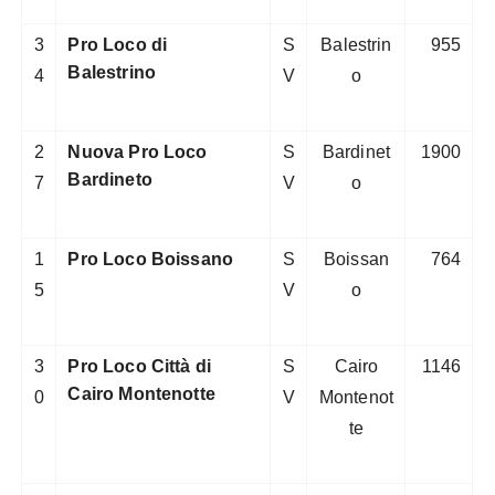
3
Pro Loco di
S
Balestrin
955
Balestrino
4
V
o
2
Nuova Pro Loco
S
Bardinet
1900
Bardineto
7
V
o
1
Pro Loco Boissano
S
Boissan
764
5
V
o
3
Pro Loco Città di
S
Cairo
1146
Cairo Montenotte
0
V
Montenot
te