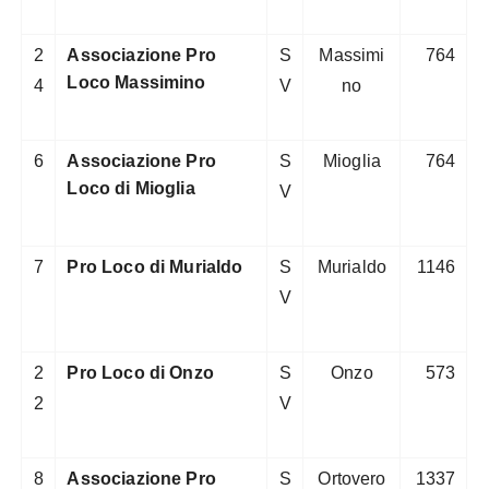
2
Associazione Pro
S
Massimi
764
Loco Massimino
4
V
no
6
Associazione Pro
S
Mioglia
764
Loco di Mioglia
V
7
Pro Loco di Murialdo
S
Murialdo
1146
V
2
Pro Loco di Onzo
S
Onzo
573
2
V
8
Associazione Pro
S
Ortovero
1337