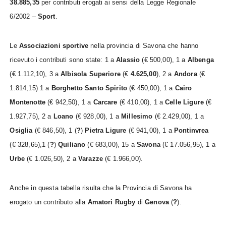
38.885,35
per contributi erogati ai sensi della Legge Regionale
6/2002 –
Sport
.
Le
Associazioni sportive
nella provincia di Savona che hanno
ricevuto i contributi sono state: 1 a
Alassio
(€ 500,00), 1 a
Albenga
(€ 1.112,10), 3 a
Albisola Superiore
(€
4.625,00
), 2 a
Andora
(€
1.814,15) 1 a
Borghetto Santo Spirito
(€ 450,00), 1 a
Cairo
Montenotte
(€ 942,50), 1 a
Carcare
(€ 410,00), 1 a
Celle Ligure
(€
1.927,75), 2 a
Loano
(€ 928,00), 1 a
Millesimo
(€ 2.429,00), 1 a
Osiglia
(€ 846,50), 1 (
?
)
Pietra Ligure
(€ 941,00), 1 a
Pontinvrea
(€ 328,65),
1 (
?
)
Quiliano
(€ 683,00), 15 a
Savona
(€ 17.056,95), 1 a
Urbe
(€ 1.026,50), 2 a
Varazze
(€ 1.966,00).
Anche in questa tabella risulta che la Provincia di Savona ha
erogato un contributo alla
Amatori Rugby
di
Genova
(
?
).