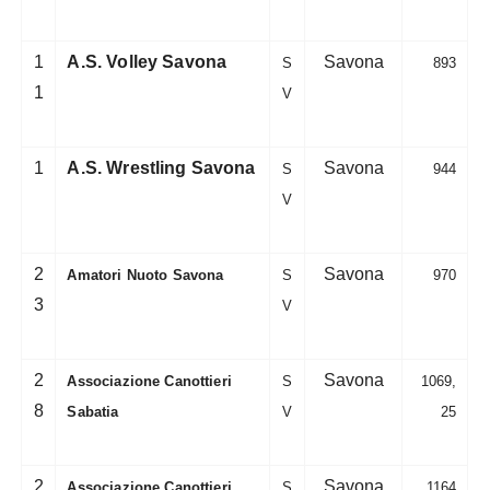
1
A.S. Volley Savona
Savona
S
893
1
V
1
A.S. Wrestling Savona
Savona
S
944
V
2
Savona
Amatori Nuoto Savona
S
970
3
V
2
Savona
Associazione Canottieri
S
1069,
8
Sabatia
V
25
2
Savona
Associazione Canottieri
S
1164