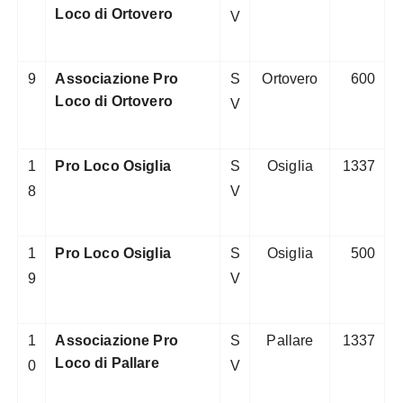
Loco di Ortovero
V
9
Associazione Pro
S
Ortovero
600
Loco di Ortovero
V
1
Pro Loco Osiglia
S
Osiglia
1337
8
V
1
Pro Loco Osiglia
S
Osiglia
500
9
V
1
Associazione Pro
S
Pallare
1337
Loco di Pallare
0
V