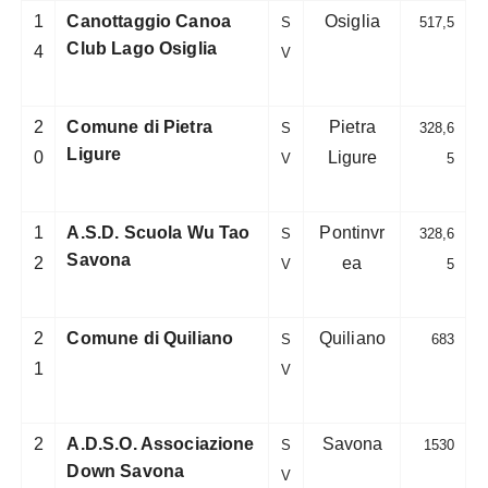
1
Canottaggio Canoa
Osiglia
S
517,5
Club Lago Osiglia
4
V
2
Comune di Pietra
Pietra
S
328,6
Ligure
0
Ligure
V
5
1
A.S.D. Scuola Wu Tao
Pontinvr
S
328,6
Savona
2
ea
V
5
2
Comune di Quiliano
Quiliano
S
683
1
V
2
A.D.S.O. Associazione
Savona
S
1530
Down Savona
V