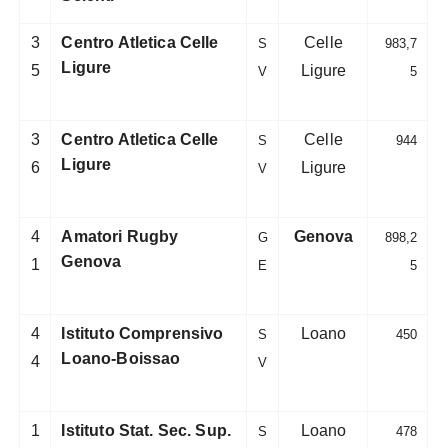
3
Centro Atletica Celle
Celle
S
983,7
Ligure
5
Ligure
V
5
3
Centro Atletica Celle
Celle
S
944
Ligure
6
Ligure
V
4
Amatori Rugby
Genova
G
898,2
Genova
1
E
5
4
Istituto Comprensivo
Loano
S
450
Loano-Boissao
4
V
1
Istituto Stat. Sec. Sup.
Loano
S
478