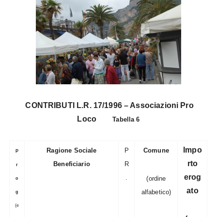
CONTRIBUTI L.R. 17/1996 – Associazioni Pro
Loco
Tabella 6
Impo
Ragione Sociale
P
Comune
P
rto
Beneficiario
R
r
erog
.
(ordine
o
ato
alfabetico)
g
(e