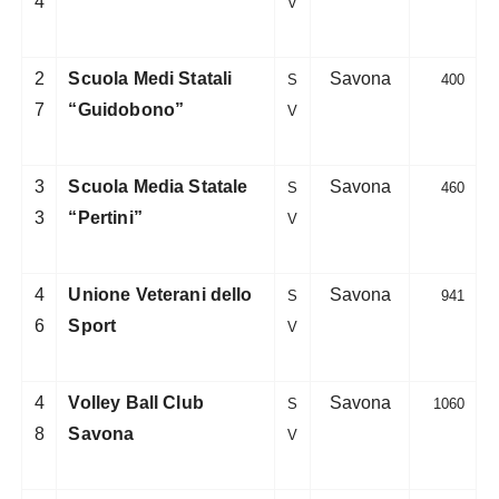
4
V
2
Scuola Medi Statali
Savona
S
400
7
“Guidobono”
V
3
Scuola Media Statale
Savona
S
460
3
“Pertini”
V
4
Unione Veterani dello
Savona
S
941
6
Sport
V
4
Volley Ball Club
Savona
S
1060
8
Savona
V