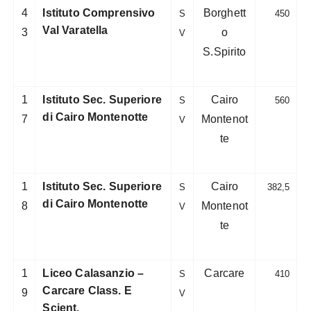
4
Istituto Comprensivo
Borghett
S
450
Val Varatella
3
o
V
S.Spirito
1
Istituto Sec. Superiore
Cairo
S
560
di Cairo Montenotte
7
Montenot
V
te
1
Istituto Sec. Superiore
Cairo
S
382,5
di Cairo Montenotte
8
Montenot
V
te
1
Liceo Calasanzio –
Carcare
S
410
Carcare Class. E
9
V
Scient.