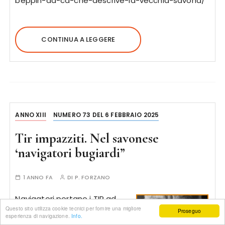
beppin-da-ca-che-descrive-la-vecchia-savona/
CONTINUA A LEGGERE
ANNO XIII
NUMERO 73 DEL 6 FEBBRAIO 2025
Tir impazziti. Nel savonese
‘navigatori bugiardi”
1 ANNO FA
DI
P. FORZANO
Navigatori portano i TIR ad
Questo sito utilizza cookie tecnici per fornire una migliore
incastrarsi sulle stradette
Proseguo
esperienza di navigazione.
Info.
dell’entroterra ligure.