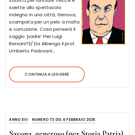
satirica per lanciare frecce e
saette allo spettacolo
indegno in una città, Genova,
scampata per un pelo a mafia
e corruzione. Cosa penserà il
saggio ‘padre’ Pier Luigi
Bersani?2/ Da Albenga il prof.
Umberto Padovani…
CONTINUA A LEGGERE
ANNO XIII
NUMERO 73 DEL 6 FEBBRAIO 2025
Savona, generoso (per Storia Patria)