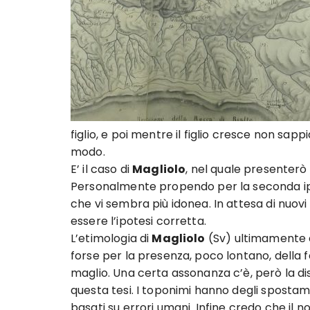
figlio, e poi mentre il figlio cresce non sa
modo.
E’ il caso di
Magliolo
, nel quale presenterò u
Personalmente propendo per la seconda ipote
che vi sembra più idonea. In attesa di nuov
essere l’ipotesi corretta.
L’etimologia di
Magliolo
(Sv) ultimamente è
forse per la presenza, poco lontano, della f
maglio. Una certa assonanza c’è, però la di
questa tesi. I toponimi hanno degli spostam
basati su errori umani. Infine credo che il 