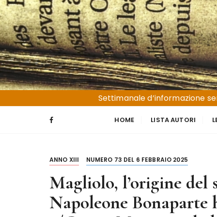
S
a
l
t
a
a
l
Liguria e Basso Piemonte
Trucioli
c
Settimanale d’informazione sen
o
n
HOME
LISTA AUTORI
L
t
e
n
ANNO XIII
NUMERO 73 DEL 6 FEBBRAIO 2025
u
t
Magliolo, l’origine de
o
Napoleone Bonaparte h