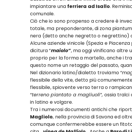
impiantare una
ferriera ad Isallo
. Reminis
comunale.
Ciò che io sono propenso a credere è invece 
totale, ma preponderante, di zona piantumat
nera (detto anche negretto o negrettino) og
Alcune aziende vinicole (Spezia e Piacenza 
dicitura “
maiolo”
, ma oggi vinificano altre
proprio per la forma a martello, anche i tralc
questo nome un retaggio del passato, qua
Nel dizionario latino/dialetto troviamo “
mag
flessibile della vite, detto più comunement
flessibile, spiovente verso terra o rampica
“
terreno piantato a magliuoli”,
ossia tralci 
in latino e volgare.
Tra i numerosi documenti antichi che riport
Magliolo
, nella provincia di Savona ed oltr
comunque confermerebbe essere un fitoto
cita …
vinea de Malliolo
… Anche a
Parodi L