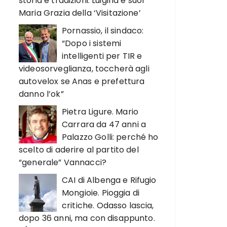
storia e tradizioni. Luigina e suor
Maria Grazia della ‘Visitazione’
Pornassio, il sindaco:
“Dopo i sistemi
intelligenti per TIR e
videosorveglianza, toccherà agli
autovelox se Anas e prefettura
danno l’ok”
Pietra Ligure. Mario
Carrara da 47 anni a
Palazzo Golli: perché ho
scelto di aderire al partito del
“generale” Vannacci?
CAI di Albenga e Rifugio
Mongioie. Pioggia di
critiche. Odasso lascia,
dopo 36 anni, ma con disappunto.