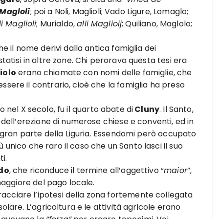
Magloli
; poi a Noli, Maglioli; Vado Ligure, Lomaglo;
li Maglioli
; Murialdo,
alli Maglioij
; Quiliano, Maglolo;
he il nome derivi dalla antica famiglia dei
ostatisi in altre zone. Chi perorava questa tesi era
iolo
erano chiamate con nomi delle famiglie, che
ssere il contrario, cioè che la famiglia ha preso
to nel X secolo, fu il quarto abate di
Cluny
. Il Santo,
i dell’erezione di numerose chiese e conventi, ed in
in gran parte della Liguria. Essendomi però occupato
iù unico che raro il caso che un Santo lasci il suo
i.
do
, che riconduce il termine all’aggettivo “
maior
”,
aggiore del pago locale.
cciare l’ipotesi della zona fortemente collegata
solare. L’agricoltura e le attività agricole erano