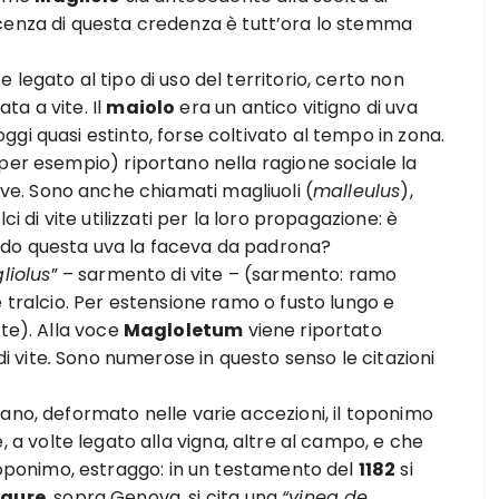
cenza di questa credenza è tutt’ora lo stemma
legato al tipo di uso del territorio, certo non
a a vite. Il
maiolo
era un antico vitigno di uva
gi quasi estinto, forse coltivato al tempo in zona.
per esempio) riportano nella ragione sociale la
 uve. Sono anche chiamati magliuoli (
malleulus
),
i di vite utilizzati per la loro propagazione: è
ndo questa uva la faceva da padrona?
liolus
” – sarmento di vite – (sarmento: ramo
e tralcio. Per estensione ramo o fusto lungo e
nte). Alla voce
Magloletum
viene riportato
di vite
.
Sono numerose in questo senso le citazioni
ano, deformato nelle varie accezioni, il toponimo
e, a volte legato alla vigna, altre al campo, e che
ponimo, estraggo: in un testamento del
1182
si
igure
, sopra Genova, si cita una
“vinea de