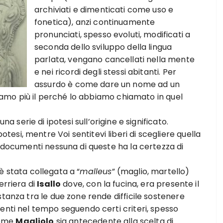
archiviati e dimenticati come uso e
fonetica), anzi continuamente
pronunciati, spesso evoluti, modificati a
seconda dello sviluppo della lingua
parlata, vengano cancellati nella mente
e nei ricordi degli stessi abitanti. Per
assurdo è come dare un nome ad un
ppiamo più il perché lo abbiamo chiamato in quel
na serie di ipotesi sull’origine e significato.
si, mentre Voi sentitevi liberi di scegliere quella
i documenti nessuna di queste ha la certezza di
 stata collegata a “
malleus
” (maglio, martello)
erriera di
Isallo
dove, con la fucina, era presente il
stanza tra le due zone rende difficile sostenere
enti nel tempo seguendo certi criteri, spesso
nome
Magliolo
sia antecedente alla scelta di