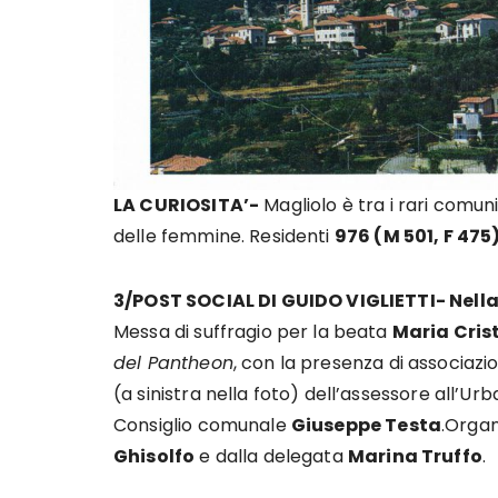
LA CURIOSITA’-
Magliolo è tra i rari comun
delle femmine. Residenti
976
(M 501, F 475)
3/POST SOCIAL DI GUIDO VIGLIETTI- Nella
Messa di suffragio per la beata
Maria Cris
del Pantheon
, con la presenza di associaz
(a sinistra nella foto) dell’assessore all’Urb
Consiglio comunale
Giuseppe Testa
.Organ
Ghisolfo
e dalla delegata
Marina Truffo
.