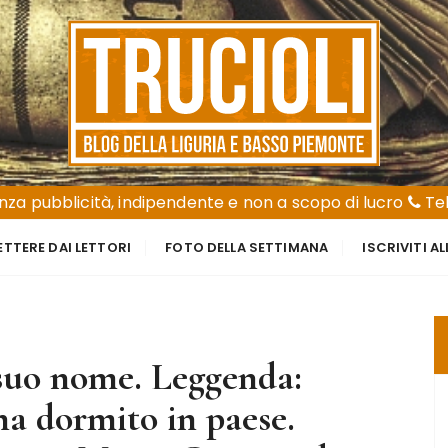
za pubblicità, indipendente e non a scopo di lucro
Tel
ETTERE DAI LETTORI
FOTO DELLA SETTIMANA
ISCRIVITI A
l suo nome. Leggenda:
a dormito in paese.