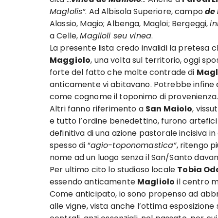
Maglolis”
. Ad Albisola Superiore, campo
de 
Alassio, Magio; Albenga, Magloi; Bergeggi,
in
a Celle,
Maglioli seu vinea
.
La presente lista credo invalidi la pretesa c
Maggiolo
, una volta sul territorio, oggi sp
forte del fatto che molte contrade di
Magl
anticamente vi abitavano. Potrebbe infine e
come cognome il toponimo di provenienza.
Altri fanno riferimento a
San Maiolo
, vissu
e tutto l’ordine benedettino, furono artefic
definitiva di una azione pastorale incisiva 
spesso di “
agio-toponomastica”
, ritengo p
nome ad un luogo senza il San/Santo davant
Per ultimo cito lo studioso locale
Tobia Od
essendo anticamente
Magliolo
il centro m
Come anticipato, io sono propenso ad abbra
alle vigne, vista anche l’ottima esposizione 