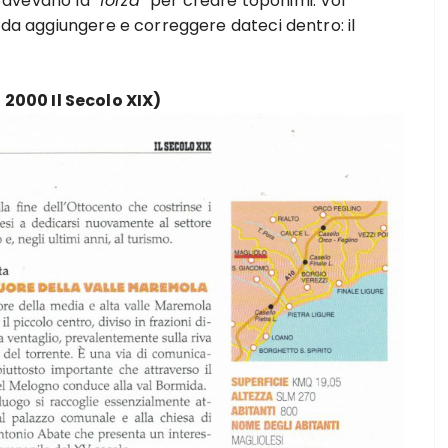
ui avevano la
“forza”
per creare toponimi. Voi
e da aggiungere e correggere dateci dentro: il
2000 Il Secolo XIX)