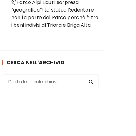
2/Parco Alpi Liguri: sorpresa
“geografica”! La statua Redentore
non fa parte del Parco perché è tra
i beni indivisi di Triora e Briga Alta
CERCA NELL’ARCHIVIO
C
e
r
c
a
: