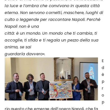
la luce e l’ombra che convivono in questa città
eterna. Non servono cornetti, maschere, luoghi di
culto o leggende per raccontare Napoli. Perché
Napoli non è una
città: è un mondo. Un mondo che ti cambia, ti
accoglie, ti sfida e ti regala un pezzo della sua
anima, se sai
guardarla davvero».
E
d
è
p
r
o
p
rio questo che emerge dall’opera Napoli, che fa