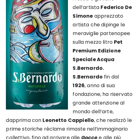
dell’artista
Federico De
Simone
apprezzato
artista che dipinge le
meraviglie partenopee
sulla mezzo litro
Pet
Premium Edizione
Speciale Acqua
S.Bernardo.
S.Bernardo
fin dal
1926
, anno di sua
fondazione, ha riservato
grande attenzione al
mondo dell’arte,
dapprima con
Leonetto Cappiello
, che realizzò le
prime storiche réclame rimaste nell’immaginario
collettivo, fino ad arrivare alle
Gocce
e alle più