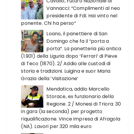
Cavallo, Futuro Nazionale di
Vannacci: “Complimenti al neo
presidente di FdI. Hai vinto nel
ponente. Chi ha perso”
Loano, il panettiere di San
Domingo che fa il “porta a
porta”. La panetteria più antica
(1.901) della Liguria dopo ‘Ferrari’ di Pieve
di Teco (1870). 2/ Addio alle custodi di
storia e tradizioni. Luigina e suor Maria
Grazia della ‘Visitazione’
Mendatica, addio Marcello
Storace, ex funzionario della
Regione. 2 / Monesi di Triora: 30
in gara (la seconda) per progetto
riqualificazione. Vince impresa di Afragola
(NA). Lavori per 320 mila euro