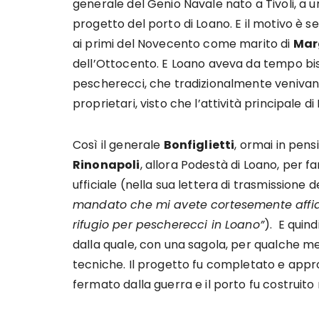
generale del Genio Navale nato a Tivoli, a un
progetto del porto di Loano. E il motivo è s
ai primi del Novecento come marito di
Mar
dell’Ottocento. E Loano aveva da tempo bis
pescherecci, che tradizionalmente venivano t
proprietari, visto che l’attività principale 
Così il generale
Bonfiglietti
, ormai in pens
Rinonapoli
, allora Podestà di Loano, per fa
ufficiale (nella sua lettera di trasmissione 
mandato che mi avete cortesemente affid
rifugio per pescherecci in Loano”
). E quin
dalla quale, con una sagola, per qualche me
tecniche. Il progetto fu completato e appr
fermato dalla guerra e il porto fu costruito 