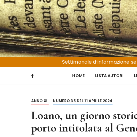
S
a
l
t
a
a
l
Liguria e Basso Piemonte
Trucioli
c
Settimanale d’informazione sen
o
n
HOME
LISTA AUTORI
L
t
e
n
ANNO XII
NUMERO 35 DEL 11 APRILE 2024
u
t
Loano, un giorno storic
o
porto intitolata al Gen