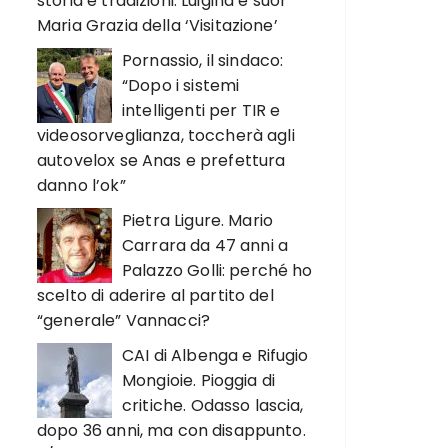
storia e tradizioni. Luigina e suor
Maria Grazia della ‘Visitazione’
Pornassio, il sindaco:
“Dopo i sistemi
intelligenti per TIR e
videosorveglianza, toccherà agli
autovelox se Anas e prefettura
danno l’ok”
Pietra Ligure. Mario
Carrara da 47 anni a
Palazzo Golli: perché ho
scelto di aderire al partito del
“generale” Vannacci?
CAI di Albenga e Rifugio
Mongioie. Pioggia di
critiche. Odasso lascia,
dopo 36 anni, ma con disappunto.