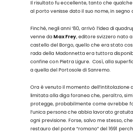
Il risultato fu eccellente, tanto che qualche
al porto venisse dato il suo nome, in segno 
Finché, negli anni ‘80, arrivò l’idea di quadru
venne da
Max Frey
, editore svizzero nato 
castello del Borgo, quello che era stato cost
rada della Madonnetta era tuttora disponibil
confine con Pietra Ligure. Così, alla super
a quella del Portosole di Sanremo.
Ora è venuto il momento dell’intitolazione 
limitata alla diga foranea che, peraltro, si
protegge, probabilmente come avrebbe fatto
l’unica persona che abbia lavorato gratuitam
ogni previsione. Forse, salvo me stesso, ch
restauro del ponte “romano” del 1691 perc