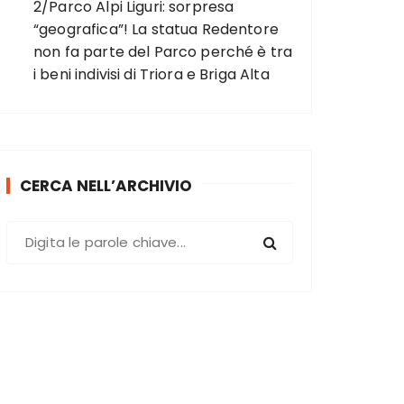
2/Parco Alpi Liguri: sorpresa
“geografica”! La statua Redentore
non fa parte del Parco perché è tra
i beni indivisi di Triora e Briga Alta
CERCA NELL’ARCHIVIO
C
e
r
c
a
: