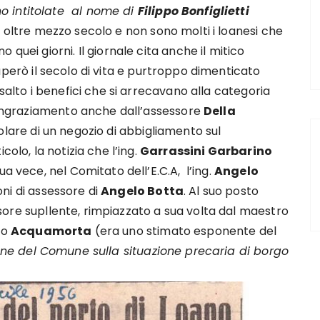
o intitolate al nome di
Filippo Bonfiglietti
 oltre mezzo secolo e non sono molti i loanesi che
quei giorni. Il giornale cita anche il mitico
uperò il secolo di vita e purtroppo dimenticato
isalto i benefici che si arrecavano alla categoria
 ringraziamento anche dall’assessore
Della
olare di un negozio di abbigliamento sul
colo, la notizia che l’ing.
Garrassini Garbarino
ua vece, nel Comitato dell’E.C.A, l’ing.
Angelo
ni di assessore di
Angelo Botta
. Al suo posto
ssore supllente, rimpiazzato a sua volta dal maestro
tro
Acquamorta
(era uno stimato esponente del
one del Comune sulla situazione precaria di borgo