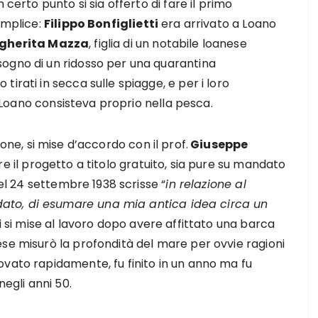
 certo punto si sia offerto di fare il primo
emplice:
Filippo Bonfiglietti
era arrivato a Loano
gherita Mazza
, figlia di un notabile loanese
ogno di un ridosso per una quarantina
irati in secca sulle spiagge, e per i loro
di Loano consisteva proprio nella pesca.
ione, si mise d’accordo con il prof.
Giuseppe
re il progetto a titolo gratuito, sia pure su mandato
del 24 settembre 1938 scrisse “
in relazione al
ato, di esumare una mia antica idea circa un
di si mise al lavoro dopo avere affittato una barca
se misurò la profondità del mare per ovvie ragioni
ovato rapidamente, fu finito in un anno ma fu
negli anni 50.