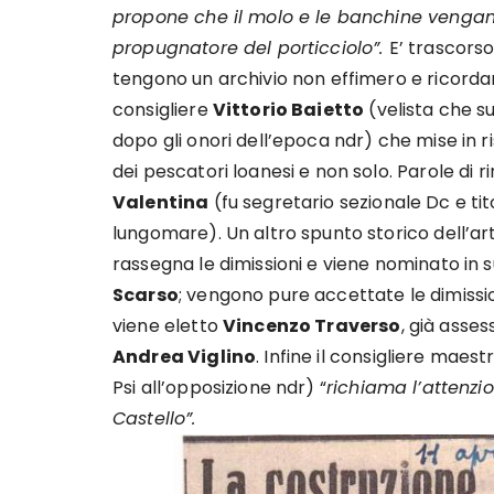
propone che il molo e le banchine vengan
propugnatore del porticciolo”.
E’ trascorso
tengono un archivio non effimero e ricordano 
consigliere
Vittorio Baietto
(velista che s
dopo gli onori dell’epoca ndr) che mise in r
dei pescatori loanesi e non solo. Parole di
Valentina
(fu segretario sezionale Dc e tit
lungomare). Un altro spunto storico dell’arti
rassegna le dimissioni e viene nominato in s
Scarso
; vengono pure accettate le dimissio
viene eletto
Vincenzo Traverso
, già asse
Andrea Viglino
. Infine il consigliere maes
Psi all’opposizione ndr) “
richiama l’attenzi
Castello”.