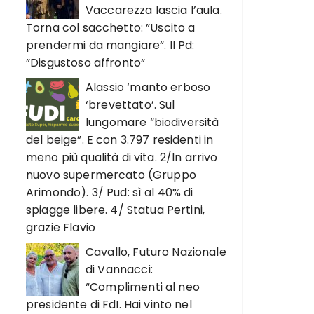
Vaccarezza lascia l’aula.
Torna col sacchetto: ”Uscito a
prendermi da mangiare“. Il Pd:
”Disgustoso affronto“
Alassio ‘manto erboso
‘brevettato’. Sul
lungomare “biodiversità
del beige”. E con 3.797 residenti in
meno più qualità di vita. 2/In arrivo
nuovo supermercato (Gruppo
Arimondo). 3/ Pud: sì al 40% di
spiagge libere. 4/ Statua Pertini,
grazie Flavio
Cavallo, Futuro Nazionale
di Vannacci:
“Complimenti al neo
presidente di FdI. Hai vinto nel