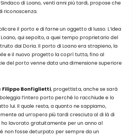
 Sindaco di Loano, venti anni più tardi, propose che
di riconoscenza.
plicare il porto e di farne un oggetto di lusso. L’idea
a Loano, qui sepolto, a quei tempo proprietario del
ruito dai Doria. Il porto di Loano era strapieno, la
e e il nuovo progetto la coprì tutta, fino al
ficie del porto venne data una dimensione superiore
a
Filippo Bonfiglietti
, progettista, anche se sarà
mboleggia l’intero porto perché lo racchiude e lo
 lui. Il quale resta, a quanto ne sappiamo,
ente ad un’opera più tardi cresciuta al di là di
e ho lavorato gratuitamente per un anno al
hé non fosse deturpato per sempre da un