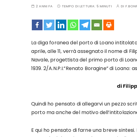
2 ANNI FA
TEMPO DI LETTURA:
5 MINUTI
DI
F.BONF
La diga foranea del porto di Loano intitolata 
aprile, alle 11, verrà assegnato il nome di Fi
Navale, progettista del primo porto di Loano
1939. 2/A.N.P.I.”Renato Boragine” di Loano: 
di Filip
Quindi ho pensato di allegarvi un pezzo scri
porto ma anche del motivo dell’intitolazion
E qui ho pensato di farne una breve sintesi