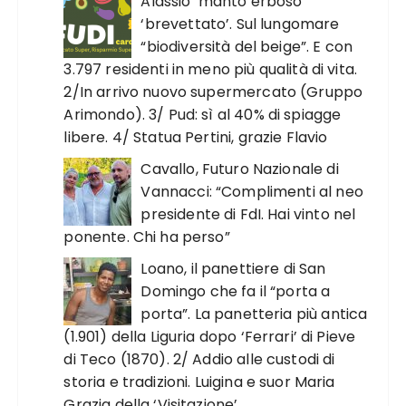
Alassio ‘manto erboso
‘brevettato’. Sul lungomare
“biodiversità del beige”. E con
3.797 residenti in meno più qualità di vita.
2/In arrivo nuovo supermercato (Gruppo
Arimondo). 3/ Pud: sì al 40% di spiagge
libere. 4/ Statua Pertini, grazie Flavio
Cavallo, Futuro Nazionale di
Vannacci: “Complimenti al neo
presidente di FdI. Hai vinto nel
ponente. Chi ha perso”
Loano, il panettiere di San
Domingo che fa il “porta a
porta”. La panetteria più antica
(1.901) della Liguria dopo ‘Ferrari’ di Pieve
di Teco (1870). 2/ Addio alle custodi di
storia e tradizioni. Luigina e suor Maria
Grazia della ‘Visitazione’