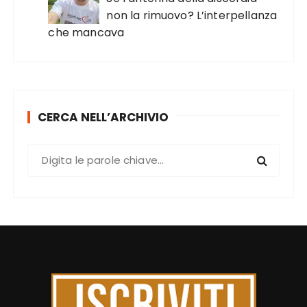
non la rimuovo? L’interpellanza
che mancava
CERCA NELL’ARCHIVIO
C
e
r
c
a
: