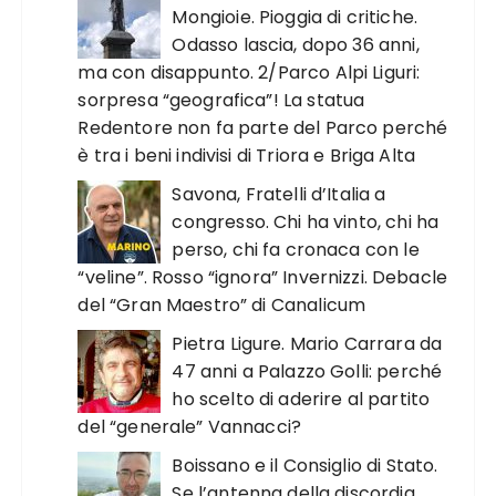
Mongioie. Pioggia di critiche.
Odasso lascia, dopo 36 anni,
ma con disappunto. 2/Parco Alpi Liguri:
sorpresa “geografica”! La statua
Redentore non fa parte del Parco perché
è tra i beni indivisi di Triora e Briga Alta
Savona, Fratelli d’Italia a
congresso. Chi ha vinto, chi ha
perso, chi fa cronaca con le
“veline”. Rosso “ignora” Invernizzi. Debacle
del “Gran Maestro” di Canalicum
Pietra Ligure. Mario Carrara da
47 anni a Palazzo Golli: perché
ho scelto di aderire al partito
del “generale” Vannacci?
Boissano e il Consiglio di Stato.
Se l’antenna della discordia