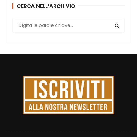
CERCA NELL’ARCHIVIO
C
e
r
c
a
: