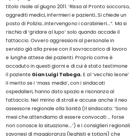
titolo risale al giugno 2011. ‘Rissa al Pronto soccorso,
aggrediti medici, infermieri e pazienti…Si chiede un
posto di Polizia…Intervengono i carabinieri….”. Ma si
rischia di ‘gridare al lupo’ solo quando accade il
fattaccio. Ovvero aggressioni al personale in
servizio già alla prese con il sovraccarico di lavoro
e lunghe attese dei pazienti. Proprio come è
accaduto in questi giorni e di cui è stato testimone
il paziente
Gian Luigi Taboga.
E al ‘vecchio leone’
il merito se i ‘mass media’, con i sindacati
ospedalieri, hanno dato spazio e risonanza al
fattaccio. Nel mirino di strali e accuse anche il neo
assessore regionale alla Sanità (Il sindacato: ‘Sono
mesi che attendiamo di essere convocati … forse
non conosce la situazione….’) e i consiglieri regionali
savonesi di maggioranza (leghisti e totiani) che