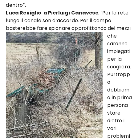
dentro”.
Luca Reviglio
a
Pierluigi Canavese
: “P
er la rete
lungo il canale son d’accordo. Per il campo
basterebbe fare spianare approfittando
dei mezzi
che
saranno
impiegati
per la
scogliera.
Purtropp
o
dobbiam
o in prima
persona
stare
dietro i
vari
problemi