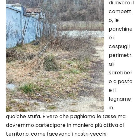
di lavoro il
campett
o, le
panchine
e i
cespugli
perimetr
ali
sarebber
o a posto
e il
legname
in
qualche stufa. È vero che paghiamo le tasse ma
dovremmo partecipare in maniera più attiva al
territorio, come facevano i nostri vecchi.