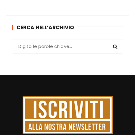
CERCA NELL’ARCHIVIO
C
e
r
c
a
: