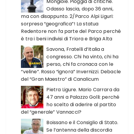
Mongioie. Pioggia di critiche.
Odasso lascia, dopo 36 anni,
ma con disappunto. 2/Parco Alpi Liguri:
sorpresa “geografica”! La statua
Redentore non fa parte del Parco perché
è tra i beni indivisi di Triora e Briga Alta
Savona, Fratelli d’Italia a
congresso. Chi ha vinto, chi ha
perso, chi fa cronaca con le
“veline”. Rosso “ignora” Invernizzi. Debacle
del “Gran Maestro” di Canalicum
Pietra Ligure. Mario Carrara da
47 anni a Palazzo Golli: perché
ho scelto di aderire al partito
del “generale” Vannacci?
Boissano e il Consiglio di Stato.
Se l’antenna della discordia