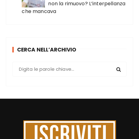
non la rimuovo? L’interpellanza
che mancava
CERCA NELL’ARCHIVIO
C
e
r
c
a
: