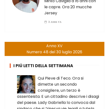
Mirko Caviglia a 16 anni con
le capre. Ora 20 mucche
Jersey
3 ANNI FA
Anno XV
Numero 48 del 30 luglio 2026
I PIÙ LETTI DELLA SETTIMANA
Qui Pieve di Teco. Ora si
dimette un secondo
consigliere, un terzo è
assenteista. E un cittadino descrive i disagi
del paese. Lady Gabriella lo convoca dal
sindaco che si “riserva vie legali a tutela