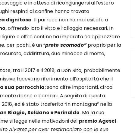
i passaggio e in attesa di ricongiungersi all’estero
ofughi respinti al confine hanno trovato
za dignitosa
. Il parroco non ha mai esitato a
ino,
offrendo loro il vitto e l’alloggio necessari. In
à ligure e oltre confine ha imparato ad apprezzare
e, per pochi, è un “
prete scomodo”
proprio per la
 procurato, addirittura, due minacce di morte,
te, tra il 2017 e il 2018, a Don Rito, probabilmente
issive facevano riferimento all’ospitalità che il
lla sua parrocchia
; sono cifre importanti, circa
lmente donne e bambini. A seguito di questa
o 2018, ed è stato trasferito “in montagna” nella
an Biagio, Soldano e Perinaldo
. Ma la sua
ome si legge nelle motivazioni del
premio Agesci
ito Alvarez per aver testimoniato con le sue