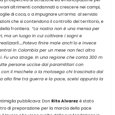
iovani altrimenti condannati a crescere nei campi,
oglie di coca, o a impugnare un’arma al servizio
zioni che si contendono il controllo del territorio, e
 della frontiera. “
La nostra non è una mensa per
, ma un luogo in cui coltivare i sogni e
ealizzarli…..Potevo finire male anch’io e invece
entrai in Colombia per un mese non feci altro
ci. Fu una strage. In una regione che conta 300 m
 Tutte persone uccise dai paramilitari con
 con il machete o la motosega chi trascinato dai
ma alla fine tra guerra e la pace, scelsi appunto la
entimiglia pubblicava: Don
Rito Alvarez
è stato
ontro di preparazione per la marcia della pace