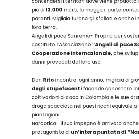
contendersi i territori dove viene prodotta
più di
13.000
morti, la maggior parte contadi
parenti. Migliaia furono gli sfollati e anche 
loro terra.
Angeli di pace Sanremo- Proprio per soste
costituito l’Associazione
“Angeli di pace 
Cooperazione Internazionale,
che svilup
danni provocati dal loro uso.
Don
Rito
incontra, ogni anno, migliaia di gio
degli stupefacenti
facendo conoscere loro
coltivazioni di coca in Colombia e le sue 
droga spacciata nei paesi ricchi equivale a
piantagioni.
Narcotica- Il suo impegno è arrivato anche a
protagonista di
un’intera puntata di “Na