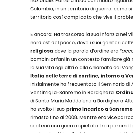
nazionale. Porterà il suo contributo riguardo
Colombia, in un territorio di guerra: come s
territorio così complicato che vive il probl
E ancora: Ha trascorso la sua infanzia nel v
nord est del paese, dove i suoi genitori col
religiosa
dove la parola d’ordine era “
acco
bambini orfani in un contesto familiare già
la sua vita agli altri e alla chiamata del Van
Italia nelle terre di confine, intorno a V
Inizialmente ha frequentato il Seminario di A
Ventimiglia-Sanremo in Bordighera.
Ordina
di Santa Maria Maddalena a Bordighera Alta
ha svolto il suo
primo incarico a Sanremo
rimasto fino al 2008. Mentre era viceparroco 
scatenò una guerra spietata tra i paramilitari