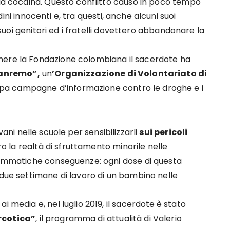
 la cocaina. Questo conflitto causò in poco tempo
ni innocenti e, tra questi, anche alcuni suoi
i suoi genitori ed i fratelli dovettero abbandonare la
nere la Fondazione colombiana il sacerdote ha
Sanremo”,
un
’Organizzazione di Volontariato di
pa campagne d’informazione contro le droghe e i
vani nelle scuole per sensibilizzarli
sui pericoli
 la realtà di sfruttamento minorile nelle
drammatiche conseguenze: ogni dose di questa
 due settimane di lavoro di un bambino nelle
i media e, nel luglio 2019, il sacerdote
è stato
rcotica”
, il programma di attualità di Valerio