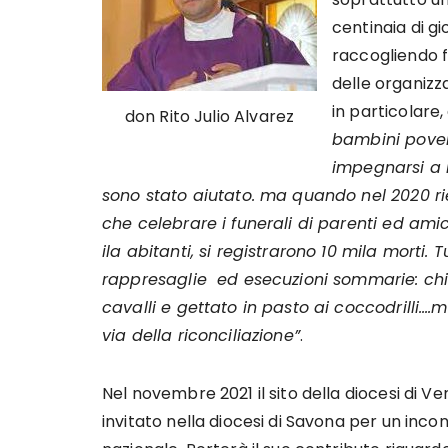
centinaia di g
raccogliendo f
delle organizza
in particolare,
don Rito Julio Alvarez
bambini poveri
impegnarsi a r
sono stato aiutato. ma quando nel 2020 ri
che celebrare i funerali di parenti ed ami
ila abitanti, si registrarono 10 mila morti.
rappresaglie ed esecuzioni sommarie: chi
cavalli e gettato in pasto ai coccodrilli….
via della riconciliazione”
.
Nel novembre 2021 il sito della diocesi di V
invitato nella diocesi di Savona per un inc