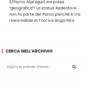
2/Parco Alpi Liguri: sorpresa
“geografica”! La statua Redentore
non fa parte del Parco perché è tra
i beni indivisi di Triora e Briga Alta
CERCA NELL’ARCHIVIO
C
e
r
c
a
: