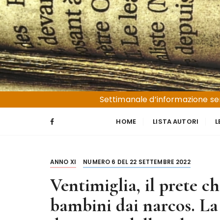
S
a
l
t
a
a
l
Liguria e Basso Piemonte
Trucioli
c
Settimanale d’informazione sen
o
n
HOME
LISTA AUTORI
L
t
e
n
ANNO XI
NUMERO 6 DEL 22 SETTEMBRE 2022
u
t
Ventimiglia, il prete ch
o
bambini dai narcos. La