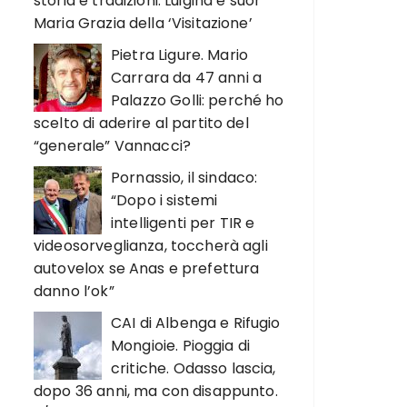
storia e tradizioni. Luigina e suor
Maria Grazia della ‘Visitazione’
Pietra Ligure. Mario
Carrara da 47 anni a
Palazzo Golli: perché ho
scelto di aderire al partito del
“generale” Vannacci?
Pornassio, il sindaco:
“Dopo i sistemi
intelligenti per TIR e
videosorveglianza, toccherà agli
autovelox se Anas e prefettura
danno l’ok”
CAI di Albenga e Rifugio
Mongioie. Pioggia di
critiche. Odasso lascia,
dopo 36 anni, ma con disappunto.