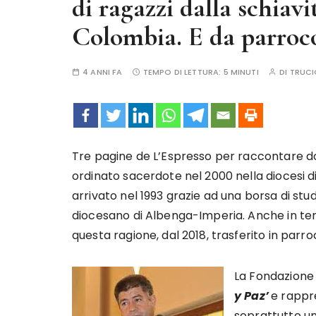
di ragazzi dalla schiavi
Colombia. E da parroco
4 ANNI FA
TEMPO DI LETTURA:
5 MINUTI
DI
TRUCI
Tre pagine de L’Espresso per raccontare don R
ordinato sacerdote nel 2000 nella diocesi d
arrivato nel 1993 grazie ad una borsa di stu
diocesano di Albenga-Imperia. Anche in terr
questa ragione, dal 2018, trasferito in parr
La Fondazione 
y Paz’
e rappr
soprattutto un