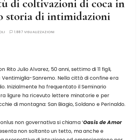
tù di coltivazioni di coca in
 storia di intimidazioni
OLI
1.887 VISUALIZZAZIONI
ito Julio Alvarez, 50 anni, settimo di 11 figli,
i Ventimiglia-Sanremo. Nella città di confine era
dio. Inizialmente ha frequentato il Seminario
a ligure ha ricevuto lettere minatorie e per
occhie di montagna: San Biagio, Soldano e Perinaldo.
onlus non governativa si chiama ‘
Oasis de Amor
esenta non soltanto un tetto, ma anche e
a prospettiva di istruzione ed emancipazione per