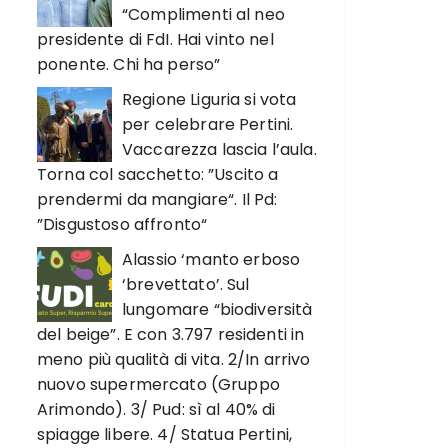
“Complimenti al neo
presidente di FdI. Hai vinto nel
ponente. Chi ha perso”
Regione Liguria si vota
per celebrare Pertini.
Vaccarezza lascia l’aula.
Torna col sacchetto: ”Uscito a
prendermi da mangiare“. Il Pd:
”Disgustoso affronto“
Alassio ‘manto erboso
‘brevettato’. Sul
lungomare “biodiversità
del beige”. E con 3.797 residenti in
meno più qualità di vita. 2/In arrivo
nuovo supermercato (Gruppo
Arimondo). 3/ Pud: sì al 40% di
spiagge libere. 4/ Statua Pertini,