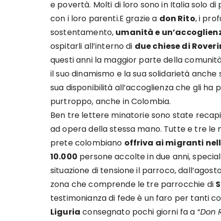
e povertà. Molti di loro sono in Italia solo d
con i loro parenti.E grazie a
don Rito
, i pr
sostentamento,
umanità e un’accoglien
ospitarli all’interno di
due chiese di Rover
questi anni la maggior parte della comunit
il suo dinamismo e la sua solidarietà anche s
sua disponibilità all’accoglienza che gli ha
purtroppo, anche in Colombia.
Ben tre lettere minatorie sono state recapita
ad opera della stessa mano. Tutte e tre le m
prete colombiano
offriva ai migranti ne
10.000
persone accolte in due anni, specia
situazione di tensione il parroco, dall’agost
zona che comprende le tre parrocchie di
S
testimonianza di fede è un faro per tanti c
Liguria
consegnato pochi giorni fa a “
Don R