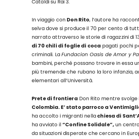
Cataldi su Rai 3.
In viaggio con
Don Rito
, l’autore ha raccon
selva dove si produce il 70 per cento di tut
narrato attraverso le storie di ragazzini di 1
di 70 chili di foglie di coca
pagati pochi p
criminali. La
Fundacion Oasis de Amor y Pa
bambini, perché possano trovare in essa una 
più tremende che rubano la loro infanzia, 
elementari all’Università.
Prete di frontiera
Don Rito mentre svolge il 
Colombia
.
E’ stato parroco a Ventimigl
ha accolto i migranti nella
chiesa di Sant’
ha avviato il
“Confine Solidale”,
un centro 
da situazioni disperate che cercano in Europ