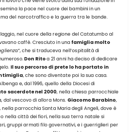
 il lavoro che viene svolto dalla sua fondazione in
i semina la pace nel cuore dei bambini in un
ema del narcotraffico e la guerra tra le bande.
illaggio, nel cuore della regione del Catatumbo al
tivavano caffè. Cresciuto in una
famiglia molto
glienz
a”, che si traduceva nell’ospitalità di
 numeroso.
Don Rito
a 21 anni ha deciso di dedicare
gelo.
Il suo percorso di prete lo ha portato in
entimiglia
, che sono diventate poi la sua casa.
lbenga e, dal 1996, quello della Diocesi di
to sacerdote nel 2000
, nella chiesa parrocchiale
, dal vescovo di allora Mons.
Giacomo Barabino
,
, nella parrocchia Santa Maria degli Angeli, dove è
nella città dei fiori, nella sua terra natale si
, gruppi armati filo governativi, e i guerriglieri per