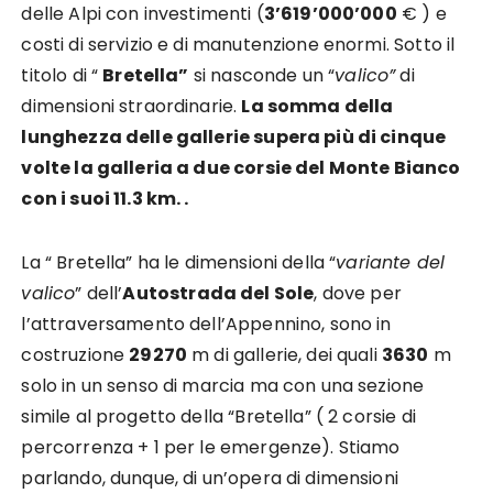
delle Alpi con investimenti (
3’619’000’000
€ ) e
costi di servizio e di manutenzione enormi. Sotto il
titolo di “
Bretella”
si nasconde un “
valico”
di
dimensioni straordinarie.
La somma della
lunghezza delle gallerie supera più di cinque
volte la galleria a due corsie del Monte Bianco
con i suoi 11.3 km. .
La “ Bretella” ha le dimensioni della “
variante del
valico
” dell’
Autostrada del Sole
, dove per
l’attraversamento dell’Appennino, sono in
costruzione
29270
m di gallerie, dei quali
3630
m
solo in un senso di marcia ma con una sezione
simile al progetto della “Bretella” ( 2 corsie di
percorrenza + 1 per le emergenze). Stiamo
parlando, dunque, di un’opera di dimensioni