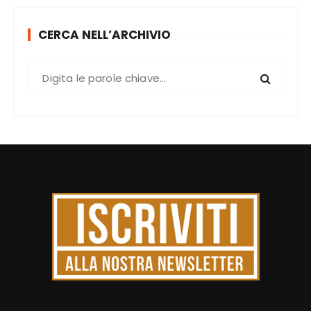
CERCA NELL’ARCHIVIO
C
e
r
c
a
: