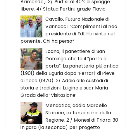
Arimondo). 3/ Pud: sì al 40% di spiagge
libere. 4/ Statua Pertini, grazie Flavio
Cavallo, Futuro Nazionale di
Vannacci: “Complimenti al neo
presidente di FdI. Hai vinto nel
ponente. Chi ha perso”
Loano, il panettiere di San
Domingo che fa il “porta a
porta”. La panetteria più antica
(1.901) della Liguria dopo ‘Ferrari’ di Pieve
di Teco (1870). 2/ Addio alle custodi di
storia e tradizioni. Luigina e suor Maria
Grazia della ‘Visitazione’
Mendatica, addio Marcello
Storace, ex funzionario della
Regione. 2 / Monesi di Triora: 30
in gara (la seconda) per progetto