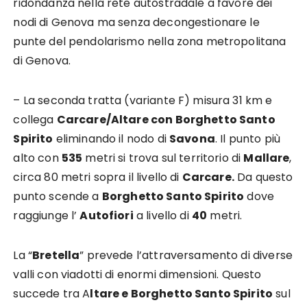
ridondanza nella rete autostradale a favore dei
nodi di Genova ma senza decongestionare le
punte del pendolarismo nella zona metropolitana
di Genova.
– La seconda tratta (variante F) misura 31 km e
collega
Carcare/Altare con Borghetto Santo
Spirito
eliminando il nodo di
Savona
. Il punto più
alto con
535
metri si trova sul territorio di
Mallare
,
circa 80 metri sopra il livello di
Carcare.
Da questo
punto scende a
Borghetto Santo Spirito
dove
raggiunge l’
Autofiori
a livello di
40
metri.
La “
Bretella
” prevede l’attraversamento di diverse
valli con viadotti di enormi dimensioni. Questo
succede tra A
ltare e Borghetto Santo Spirito
sul