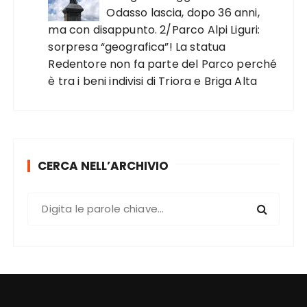
Odasso lascia, dopo 36 anni,
ma con disappunto. 2/Parco Alpi Liguri:
sorpresa “geografica”! La statua
Redentore non fa parte del Parco perché
è tra i beni indivisi di Triora e Briga Alta
CERCA NELL’ARCHIVIO
C
e
r
c
a
: