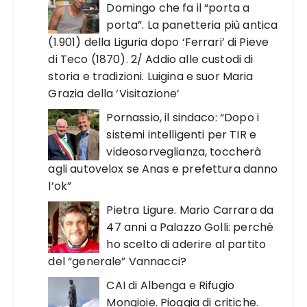
Domingo che fa il “porta a
porta”. La panetteria più antica
(1.901) della Liguria dopo ‘Ferrari’ di Pieve
di Teco (1870). 2/ Addio alle custodi di
storia e tradizioni. Luigina e suor Maria
Grazia della ‘Visitazione’
Pornassio, il sindaco: “Dopo i
sistemi intelligenti per TIR e
videosorveglianza, toccherà
agli autovelox se Anas e prefettura danno
l’ok”
Pietra Ligure. Mario Carrara da
47 anni a Palazzo Golli: perché
ho scelto di aderire al partito
del “generale” Vannacci?
CAI di Albenga e Rifugio
Mongioie. Pioggia di critiche.