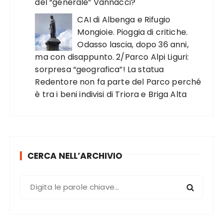
del “generale” Vannacci?
CAI di Albenga e Rifugio
Mongioie. Pioggia di critiche.
Odasso lascia, dopo 36 anni,
ma con disappunto. 2/Parco Alpi Liguri:
sorpresa “geografica”! La statua
Redentore non fa parte del Parco perché
è tra i beni indivisi di Triora e Briga Alta
CERCA NELL’ARCHIVIO
C
e
r
c