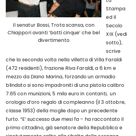
La
Stampa
ed Il
Il senatur Bossi, Trota scansa, con
Secolo
Chiappori avanti ‘batti cinque’ che bel
XIX (vedi
divertimento
sotto),
scrive
che la seconda volta nella villetta di Villa Faraldi
(472 residenti), frazione Riva Faraldi, a 6 km e
mezzo da Diano Marina, forzando un armadio
blindato si sono impadroniti di una pistola calibro
7.65 con munizioni, 5 mila euro in contanti, un
orologio d’oro regalo di compleanno (il 3 ottobre,
classe 1953) della moglie dopo un precedente
furto. “E’ successo due mesi fa – ha raccontato il
primo cittadino, già senatore della Repubblica e