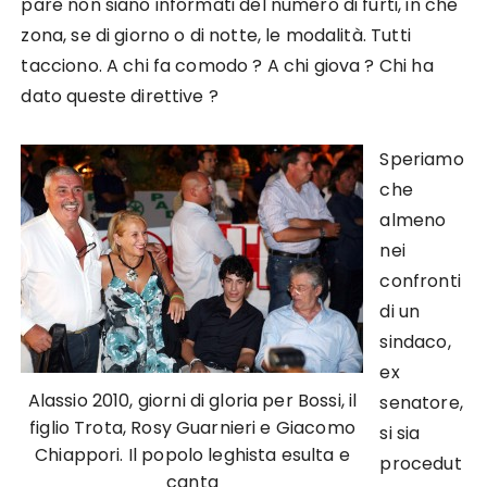
pare non siano informati del numero di furti, in che
zona, se di giorno o di notte, le modalità. Tutti
tacciono. A chi fa comodo ? A chi giova ? Chi ha
dato queste direttive ?
Speriamo
che
almeno
nei
confronti
di un
sindaco,
ex
Alassio 2010, giorni di gloria per Bossi, il
senatore,
figlio Trota, Rosy Guarnieri e Giacomo
si sia
Chiappori. Il popolo leghista esulta e
procedut
canta