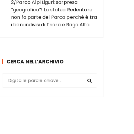
2/Parco Alpi Liguri: sorpresa
“geografica”! La statua Redentore
non fa parte del Parco perché è tra
i beni indivisi di Triora e Briga Alta
CERCA NELL’ARCHIVIO
C
e
r
c
a
: