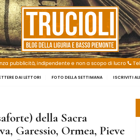
za pubblicità, indipendente e non a scopo di lucro
Tel
ETTERE DAI LETTORI
FOTO DELLA SETTIMANA
ISCRIVITI A
saforte) della Sacra
va, Garessio, Ormea, Pieve