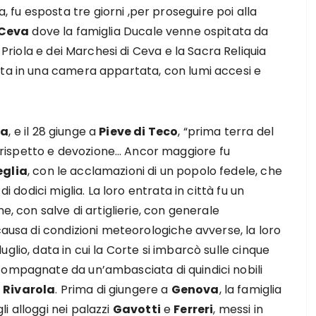
fu esposta tre giorni ,per proseguire poi alla
Ceva
dove la famiglia Ducale venne ospitata da
 Priola e dei Marchesi di Ceva e la Sacra Reliquia
ata in una camera appartata, con lumi accesi e
ea
, e il 28 giunge a
Pieve di Teco
, “prima terra del
rispetto e devozione… Ancor maggiore fu
glia
, con le acclamazioni di un popolo fedele, che
di dodici miglia. La loro entrata in città fu un
e, con salve di artiglierie, con generale
causa di condizioni meteorologiche avverse, la loro
glio, data in cui la Corte si imbarcò sulle cinque
compagnate da un’ambasciata di quindici nobili
 Rivarola
. Prima di giungere a
Genova
, la famiglia
i alloggi nei palazzi
Gavotti
e
Ferreri
, messi in