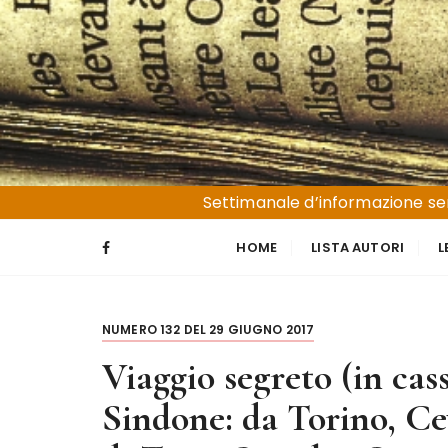
S
a
l
t
a
a
l
Liguria e Basso Piemonte
Trucioli
c
Settimanale d’informazione sen
o
n
HOME
LISTA AUTORI
L
t
e
n
NUMERO 132 DEL 29 GIUGNO 2017
u
t
Viaggio segreto (in cas
o
Sindone: da Torino, Ce