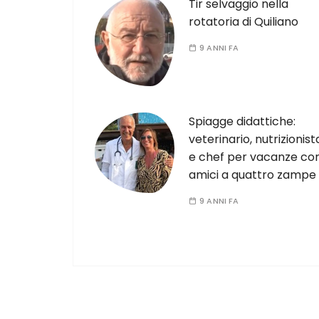
Tir selvaggio nella
rotatoria di Quiliano
9 ANNI FA
Spiagge didattiche:
veterinario, nutrizionist
e chef per vacanze co
amici a quattro zampe
9 ANNI FA