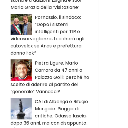
storia e tradizioni. Luigina e suor
Maria Grazia della ‘Visitazione’
Pornassio, il sindaco:
“Dopo i sistemi
intelligenti per TIR e
videosorveglianza, toccherà agli
autovelox se Anas e prefettura
danno l’ok”
Pietra Ligure. Mario
Carrara da 47 anni a
Palazzo Golli: perché ho
scelto di aderire al partito del
“generale” Vannacci?
CAI di Albenga e Rifugio
Mongioie. Pioggia di
critiche. Odasso lascia,
dopo 36 anni, ma con disappunto.