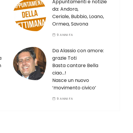
Appuntamenti e notizie
da: Andora,
Ceriale, Bubbio, Loano,
Ormea, Savona
9 ANNI FA
Da Alassio con amore:
a
grazie Toti
n
Basta cantare Bella
ciao…!
Nasce un nuovo
‘movimento civico’
9 ANNI FA