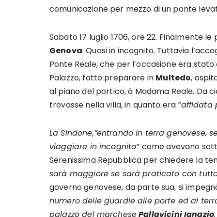
comunicazione per mezzo di un ponte levat
Sabato 17 luglio 1706, ore 22. Finalmente le
Genova
. Quasi in incognito. Tuttavia l’acc
Ponte Reale, che per l’occasione era stato
Palazzo, fatto preparare in
Multedo
, ospit
al piano del portico, à Madama Reale. Da c
trovasse nella villa, in quanto era
“affidata
La Sindone,”entrando in terra genovese, s
viaggiare in incognito”
come avevano sottol
Serenissima Repubblica per chiedere la te
sarà maggiore se sarà praticato con tutta
governo genovese, da parte sua, si impegn
numero delle guardie alle porte ed ai terr
palazzo del marchese
Pallavicini Ignazio