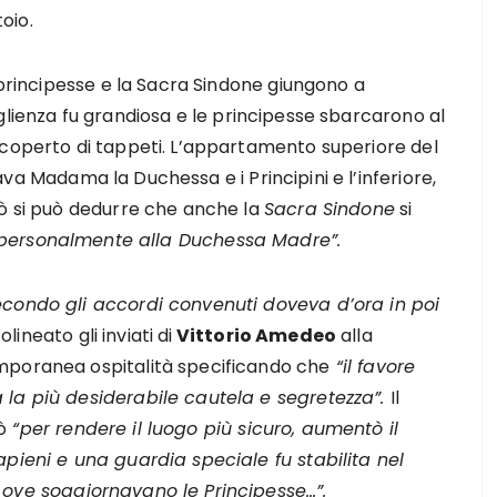
oio.
 principesse e la Sacra Sindone giungono a
oglienza fu grandiosa e le principesse sbarcarono al
 coperto di tappeti. L’appartamento superiore del
ava Madama la Duchessa e i Principini e l’inferiore,
iò si può dedurre che anche la
Sacra Sindone
si
 personalmente alla Duchessa Madre”.
econdo gli accordi convenuti doveva d’ora in poi
ineato gli inviati di
Vittorio Amedeo
alla
mporanea ospitalità specificando che
“il favore
 la più desiderabile cautela e segretezza”.
Il
ò
“per rendere il luogo più sicuro, aumentò il
apieni e una guardia speciale fu stabilita nel
, ove soggiornavano le Principesse…”.