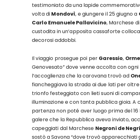
testimoniato da una lapide commemorativa, 
volta di
Mondovì
, e giungere il 25 giugno a
Carlo Emanuele Pallavicino
, Marchese di
custodita in un’apposita cassaforte colloc
decorosi addobbi.
Il viaggio prosegue poi per
Garessio
,
Orm
Genovesato” dove venne accolta con ogni 
l’accoglienza che la carovana trovò ad
One
fiancheggiava la strada ai due lati per oltre 
trionfo festeggiato con lieti suoni di campan
illuminazione e con tanta pubblica gioia. A 
partenza non poté aver luogo prima del 16 lu
galere che la Repubblica aveva inviato, ac
capeggiati dal Marchese
Negroni de Negri
sostò a Savona “dove trovò apparecchiati gl