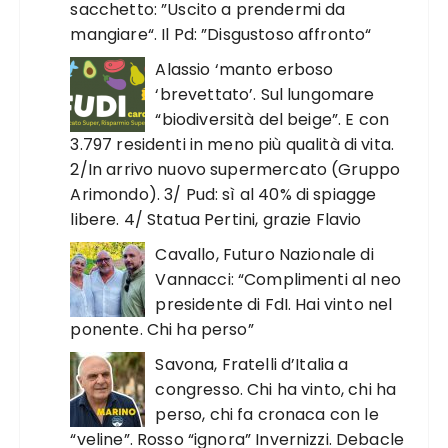
sacchetto: ”Uscito a prendermi da
mangiare“. Il Pd: ”Disgustoso affronto“
Alassio ‘manto erboso
‘brevettato’. Sul lungomare
“biodiversità del beige”. E con
3.797 residenti in meno più qualità di vita.
2/In arrivo nuovo supermercato (Gruppo
Arimondo). 3/ Pud: sì al 40% di spiagge
libere. 4/ Statua Pertini, grazie Flavio
Cavallo, Futuro Nazionale di
Vannacci: “Complimenti al neo
presidente di FdI. Hai vinto nel
ponente. Chi ha perso”
Savona, Fratelli d’Italia a
congresso. Chi ha vinto, chi ha
perso, chi fa cronaca con le
“veline”. Rosso “ignora” Invernizzi. Debacle