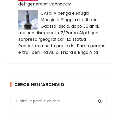
del “generale” Vannacci?
CAI di Albenga e Rifugio
Mongioie. Pioggia di critiche.
Odasso lascia, dopo 36 anni,
ma con disappunto. 2/Parco Alpi Liguri:
sorpresa “geografica”! La statua
Redentore non fa parte del Parco perché
è tra i beni indivisi di Triora e Briga Alta
CERCA NELL’ARCHIVIO
C
e
r