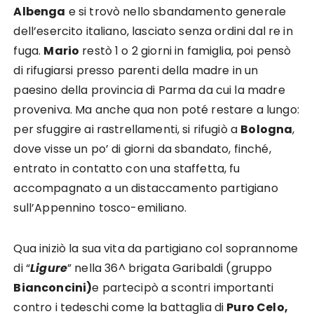
Albenga
e si trovò nello sbandamento generale
dell’esercito italiano, lasciato senza ordini dal re in
fuga.
Mario
restò 1 o 2 giorni in famiglia, poi pensò
di rifugiarsi presso parenti della madre in un
paesino della provincia di Parma da cui la madre
proveniva. Ma anche qua non poté restare a lungo:
per sfuggire ai rastrellamenti, si rifugiò a
Bologna
,
dove visse un po’ di giorni da sbandato, finché,
entrato in contatto con una staffetta, fu
accompagnato a un distaccamento partigiano
sull’Appennino tosco-emiliano.
Qua iniziò la sua vita da partigiano col soprannome
di “
Ligure
” nella 36^ brigata Garibaldi (gruppo
Bianconcini)
e partecipò a scontri importanti
contro i tedeschi come la battaglia di
Puro Celo,